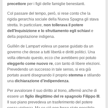
precettore
per i figli delle famiglie benestanti.
Col passare del tempo, però, si rese conto che la
rigida gerarchia sociale della Nuova Spagna gli stava
stretta. In particolare,
non tollerava il potere
dell’Inquisizione e lo sfruttamento egli schiavi
e
della popolazione indigena.
Guillén de Lampart voleva un paese guidato da un
governo che desse a tutti libertà e diritti politici. Una
volta ottenuto questo, ecco che avrebbero poi potuto
eleggerlo come nuovo re
, con tanto di libere elezioni.
Prevedendo un successo in tale senso, si era già
portato avanti disegnando il proprio
stemma
e stilando
una
dichiarazione d’indipendenza
.
Per avvalorare il suo diritto al trono, affermò anche di
essere un
figlio illegittimo del re spagnolo Filippo III
.
Il suo piano prevedeva un trasferimento del potere
senza violenza. Ma se ciò non fosse stato possibile,