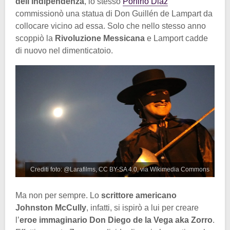
dell’Indipendenza
, lo stesso
Porfirio Diaz
commissionò una statua di Don Guillén de Lampart da
collocare vicino ad essa. Solo che nello stesso anno
scoppiò la
Rivoluzione Messicana
e Lamport cadde
di nuovo nel dimenticatoio.
Crediti foto: @Larafilms, CC BY-SA 4.0, via Wikimedia Commons
Ma non per sempre. Lo
scrittore americano
Johnston McCully
, infatti, si ispirò a lui per creare
l’
eroe immaginario Don Diego de la Vega aka Zorro
.