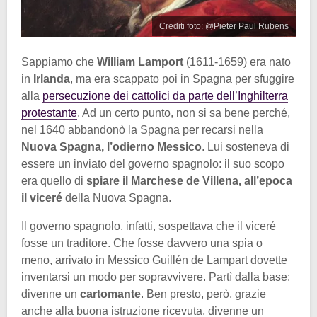
Crediti foto: @Pieter Paul Rubens
Sappiamo che
William Lamport
(1611-1659) era nato
in
Irlanda
, ma era scappato poi in Spagna per sfuggire
alla
persecuzione dei cattolici da parte dell’Inghilterra
protestante
. Ad un certo punto, non si sa bene perché,
nel 1640 abbandonò la Spagna per recarsi nella
Nuova Spagna, l’odierno Messico
. Lui sosteneva di
essere un inviato del governo spagnolo: il suo scopo
era quello di
spiare il Marchese de Villena, all’epoca
il viceré
della Nuova Spagna.
Il governo spagnolo, infatti, sospettava che il viceré
fosse un traditore. Che fosse davvero una spia o
meno, arrivato in Messico Guillén de Lampart dovette
inventarsi un modo per sopravvivere. Partì dalla base:
divenne un
cartomante
. Ben presto, però, grazie
anche alla buona istruzione ricevuta, divenne un