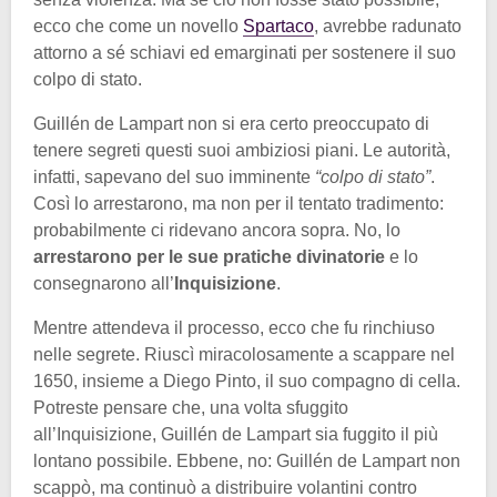
ecco che come un novello
Spartaco
, avrebbe radunato
attorno a sé schiavi ed emarginati per sostenere il suo
colpo di stato.
Guillén de Lampart non si era certo preoccupato di
tenere segreti questi suoi ambiziosi piani. Le autorità,
infatti, sapevano del suo imminente
“colpo di stato”
.
Così lo arrestarono, ma non per il tentato tradimento:
probabilmente ci ridevano ancora sopra. No, lo
arrestarono per le sue pratiche divinatorie
e lo
consegnarono all’
Inquisizione
.
Mentre attendeva il processo, ecco che fu rinchiuso
nelle segrete. Riuscì miracolosamente a scappare nel
1650, insieme a Diego Pinto, il suo compagno di cella.
Potreste pensare che, una volta sfuggito
all’Inquisizione, Guillén de Lampart sia fuggito il più
lontano possibile. Ebbene, no: Guillén de Lampart non
scappò, ma continuò a distribuire volantini contro