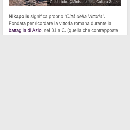
Crediti foto: @Ministero della Cultura Greco
Nikapolis
significa proprio
“Città della Vittoria”
.
Fondata per ricordare la vittoria romana durante la
battaglia di Azio
, nel 31 a.C. (quella che contrapposte
Ottaviano ad Antonio e
Cleopatra
, con la sonora
sconfitta di questi ultimi due), ecco che lo stesso
Ottaviano
, da una collina che dominava la valle,
osservò l’esito della battaglia. Proprio qui, poi, avrebbe
costruito il suo monumento alla vittoria.
All’epoca
Ottaviano
non era ancora
imperatore di
Roma
, visto che lo divenne ufficialmente solo nel 27
a.C., quando gli venne dato il nome onorifico di
Augusto
.