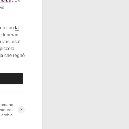
 Horus
‘. Un
va
minò con
la
i funerari.
 vasi usati
 piccola
ia
che regnò
 romane
naturali
icrobici