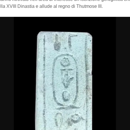
lla XVIII Dinastia e allude al regno di Thutmose III.