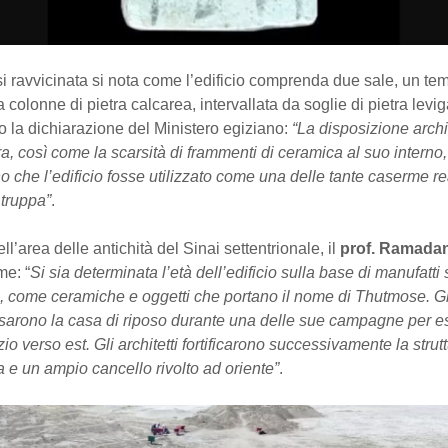
i ravvicinata si nota come l’edificio comprenda due sale, un te
 colonne di pietra calcarea, intervallata da soglie di pietra levig
 la dichiarazione del Ministero egiziano:
“La disposizione archi
ura, così come la scarsità di frammenti di ceramica al suo interno,
 che l’edificio fosse utilizzato come una delle tante caserme rea
 truppa”
.
dell’area delle antichità del Sinai settentrionale, il
prof. Ramada
me: “
Si sia determinata l’età dell’edificio sulla base di manufatti 
o, come ceramiche e oggetti che portano il nome di Thutmose. Gli
arono la casa di riposo durante una delle sue campagne per 
zio verso est. Gli architetti fortificarono successivamente la strut
a e un ampio cancello rivolto ad oriente”
.