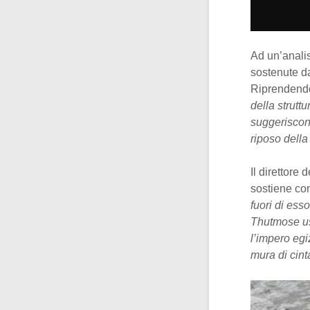
Ad un’analis
sostenute da
Riprendendo
della strutt
suggeriscono
riposo della
Il direttore 
sostiene co
fuori di ess
Thutmose us
l’impero egi
mura di cint