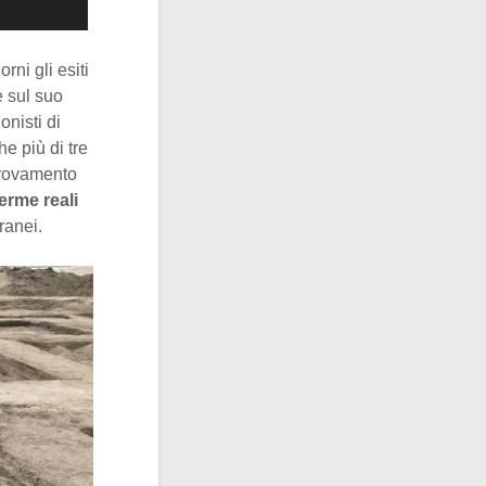
rni gli esiti
e sul suo
onisti di
e più di tre
itrovamento
erme reali
ranei.