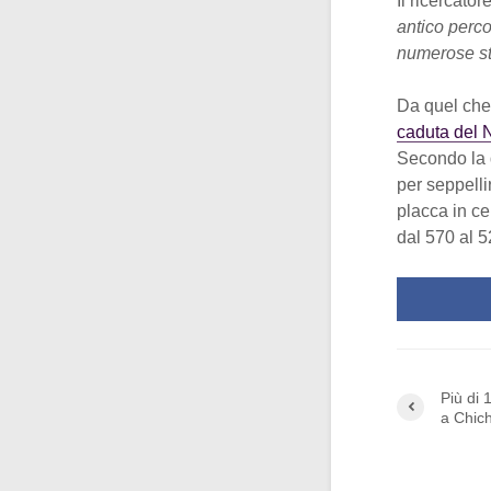
Il ricercato
antico perco
numerose stru
Da quel che 
caduta del
Secondo la d
per seppelli
placca in c
dal 570 al 
Più di 
a Chich