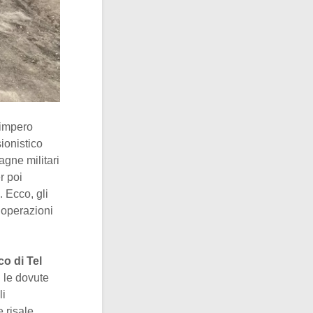
 impero
ionistico
gne militari
r poi
). Ecco, gli
 operazioni
co di Tel
n le dovute
li
e risale