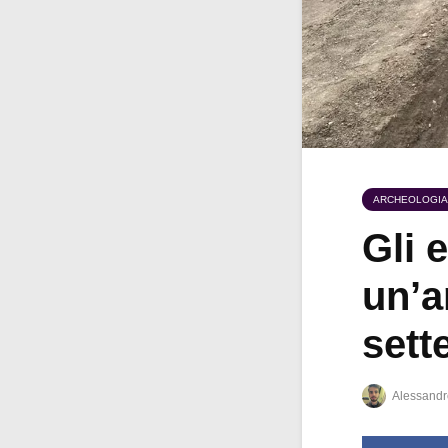
ARCHEOLOGIA
Gli 
un’a
sett
Alessandr