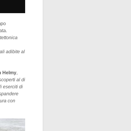
mpo
ata.
tettonica
li adibite al
n Helmy
,
scoperti al di
 eserciti di
espandere
tura con