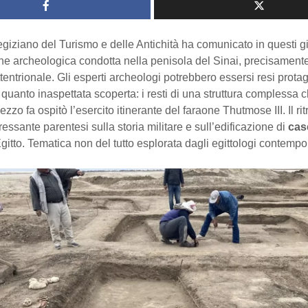
 egiziano del Turismo e delle Antichità ha comunicato in questi gio
ne archeologica condotta nella penisola del Sinai, precisament
tentrionale. Gli esperti archeologi potrebbero essersi resi protag
uanto inaspettata scoperta: i resti di una struttura complessa ch
ezzo fa ospitò l’esercito itinerante del faraone Thutmose III. Il r
ressante parentesi sulla storia militare e sull’edificazione di
cas
Egitto. Tematica non del tutto esplorata dagli egittologi contempo