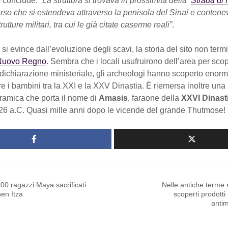
re conclude:
“La struttura si trovava in prossimità della ‘
Strada di
rso che si estendeva attraverso la penisola del Sinai e contene
tture militari, tra cui le già citate caserme reali”
.
si evince dall’evoluzione degli scavi, la storia del sito non ter
 Nuovo Regno
. Sembra che i locali usufruirono dell’area per scop
ichiarazione ministeriale, gli archeologi hanno scoperto enormi
re i bambini tra la XXI e la XXV Dinastia. È riemersa inoltre una
eramica che porta il nome di
Amasis
, faraone della
XXVI Dinast
526 a.C. Quasi mille anni dopo le vicende del grande Thutmose!
100 ragazzi Maya sacrificati
Nelle antiche terme
en Itza
scoperti prodotti 
antim