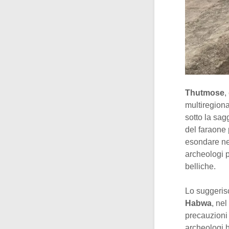
Thutmose
,
multiregiona
sotto la sag
del faraone 
esondare ne
archeologi p
belliche.
Lo suggerisc
Habwa
, ne
precauzioni 
archeologi h