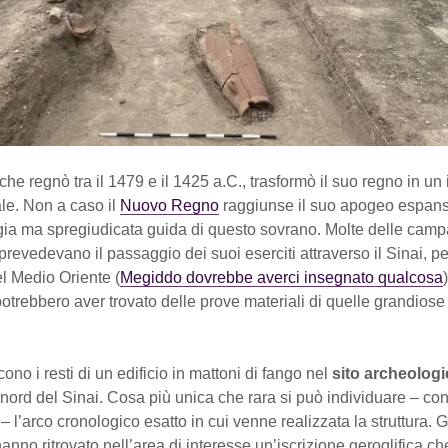
 che regnò tra il 1479 e il 1425 a.C., trasformò il suo regno in un
le. Non a caso il
Nuovo Regno
raggiunse il suo apogeo espans
gia ma spregiudicata guida di questo sovrano. Molte delle campa
prevedevano il passaggio dei suoi eserciti attraverso il Sinai, pe
l Medio Oriente (
Megiddo dovrebbe averci insegnato qualcosa
otrebbero aver trovato delle prove materiali di quelle grandiose
ono i resti di un edificio in mattoni di fango nel
sito archeologi
l nord del Sinai. Cosa più unica che rara si può individuare – co
– l’arco cronologico esatto in cui venne realizzata la struttura. G
anno ritrovato nell’area di interesse un’iscrizione geroglifica ch