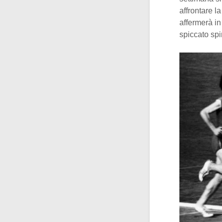
affrontare l
affermerà in
spiccato spi