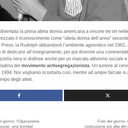
iventata la prima atleta donna americana a vincere tre ori nell
rezzato il riconoscimento come “atleta donna dell’anno” second
d Press, la Rudolph abbandonò l’ambiente agonistico nel 1962, 
 di dedicarsi all’insegnamento, per poi divenire una commentat
zzella nera si distinse anche per un marcato attivismo sociale e p
aladina del
movimento antisegregazionista
. Un tumore al cerv
l 1994. Noi vogliamo ricordarla così, mentre ad ampie falcate si
limpo degli atleti.
l giorno: l’Operazione
Foto del giorno: c
ouse, una bomba!
costruzione più alta de