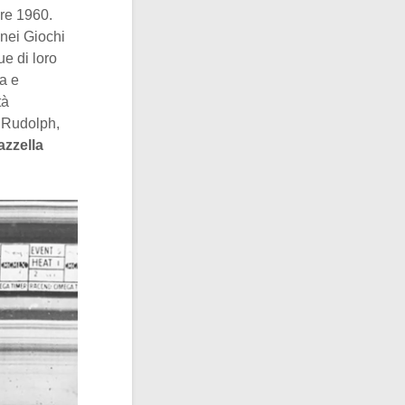
bre 1960.
 nei Giochi
e di loro
a e
tà
 Rudolph,
azzella