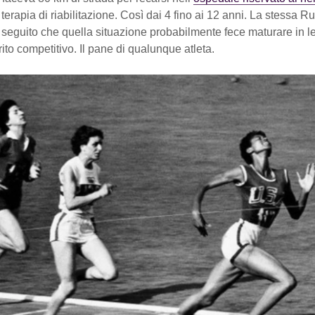
a terapia di riabilitazione. Così dai 4 fino ai 12 anni. La stessa R
 seguito che quella situazione probabilmente fece maturare in l
rito competitivo. Il pane di qualunque atleta.