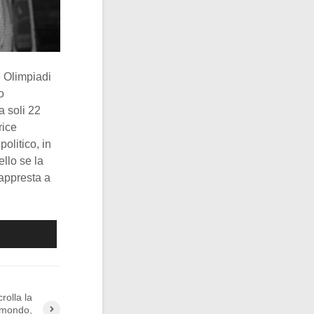
e Olimpiadi
o
a soli 22
rice
olitico, in
ello se la
 appresta a
rolla la
l mondo,