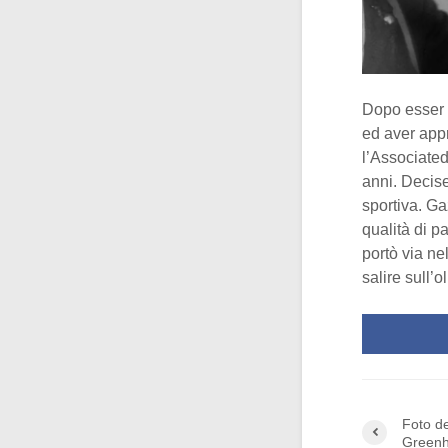
Dopo esser d
ed aver app
l’Associate
anni. Decise
sportiva. Ga
qualità di p
portò via ne
salire sull’o
Foto de
Greenh