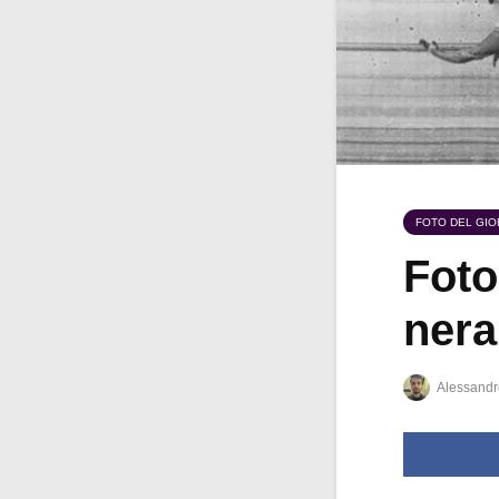
FOTO DEL GI
Foto
nera
Alessandr