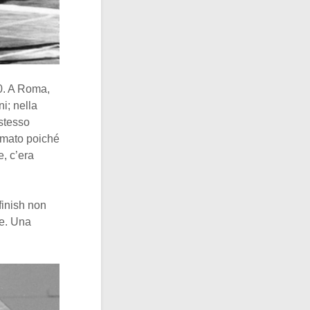
00. A Roma,
ni; nella
 stesso
rimato poiché
e, c’era
finish non
re. Una