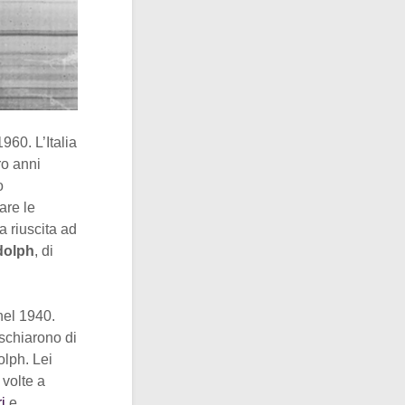
960. L’Italia
ro anni
o
are le
 riuscita ad
dolph
, di
nel 1940.
ischiarono di
olph. Lei
 volte a
i
e