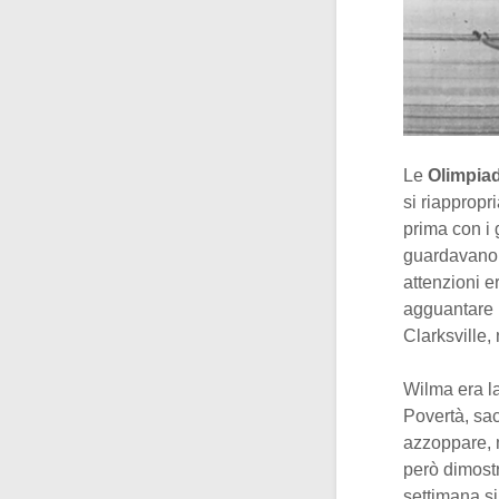
Le
Olimpiad
si riapprop
prima con i
guardavano a
attenzioni e
agguantare u
Clarksville
Wilma era la
Povertà, sac
azzoppare, m
però dimost
settimana si