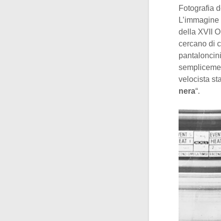
Fotografia d
L’immagine r
della XVII O
cercano di c
pantaloncini
semplicemen
velocista st
nera
“.