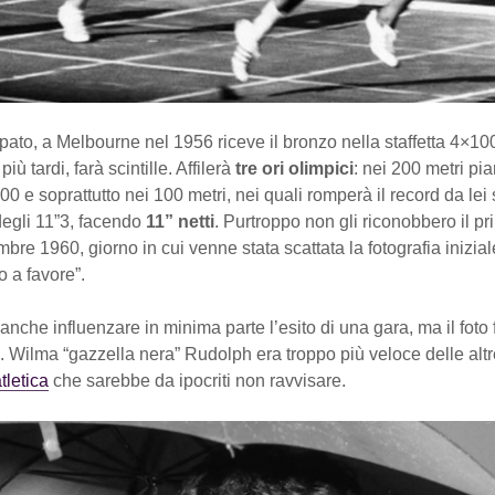
ato, a Melbourne nel 1956 riceve il bronzo nella staffetta 4×1
più tardi, farà scintille. Affilerà
tre ori olimpici
: nei 200 metri pia
100 e soprattutto nei 100 metri, nei quali romperà il record da lei
degli 11”3, facendo
11” netti
. Purtroppo non gli riconobbero il p
mbre 1960, giorno in cui venne stata scattata la fotografia inizial
o a favore”.
 anche influenzare in minima parte l’esito di una gara, ma il foto 
. Wilma “gazzella nera” Rudolph era troppo più veloce delle alt
tletica
che sarebbe da ipocriti non ravvisare.