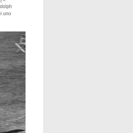
udolph
ei uno