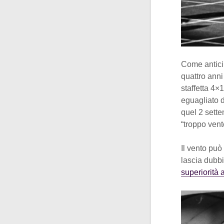
Come anticip
quattro anni 
staffetta 4×
eguagliato 
quel 2 sette
“troppo vent
Il vento può
lascia dubbi
superiorità a