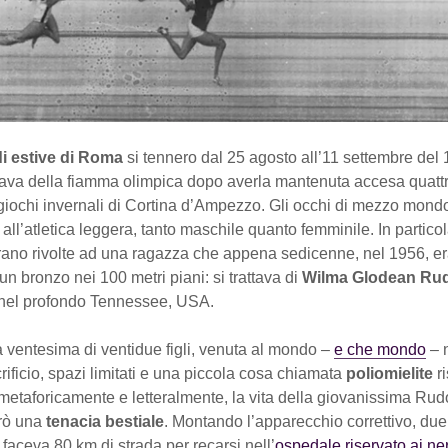
i estive di Roma
si tennero dal 25 agosto all’11 settembre del 1
riava della fiamma olimpica dopo averla mantenuta accesa quatt
 giochi invernali di Cortina d’Ampezzo. Gli occhi di mezzo mond
ll’atletica leggera, tanto maschile quanto femminile. In particol
rano rivolte ad una ragazza che appena sedicenne, nel 1956, era
n bronzo nei 100 metri piani: si trattava di
Wilma Glodean Ru
, nel profondo Tennessee, USA.
 ventesima di ventidue figli, venuta al mondo –
e che mondo
– 
rificio, spazi limitati e una piccola cosa chiamata
poliomielite
r
etaforicamente e letteralmente, la vita della giovanissima Rud
rò una
tenacia bestiale
. Montando l’apparecchio correttivo, due
 faceva 80 km di strada per recarsi nell’
ospedale riservato ai ner