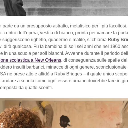
on parte da un presupposto astratto, metafisico per i più facoltos
l centro dell’opera, vestita di bianco, pronta per varcare la porta
 suggeriscono righello, quaderno e matite, si chiama
Ruby Bri
i dirà qualcosa. Fu la bambina di soli sei anni che nel 1960 asc
e in una scuola per soli bianchi. Avvenne durante il periodo del
one scolastica a New Orleans
, di conseguenza sulle spalle de
ddero insulti barbarici, minacce di ogni genere, sconclusionate
SA ne prese atto e affidò a Ruby Bridges – il quale unico scopo 
di andare a scuola come ogni essere umano dovrebbe fare in gi
omposta da quatto sceriffi.