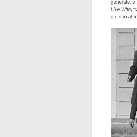
generale, è 
Live With
, t
un inno al
m