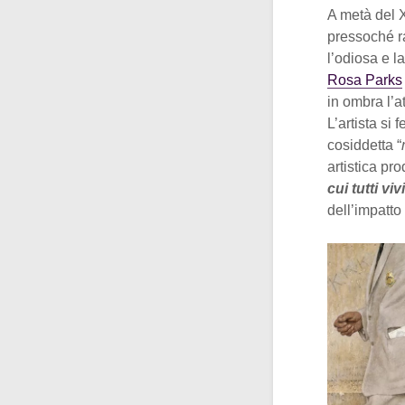
A metà del X
pressoché ra
l’odiosa e l
Rosa Parks
in ombra l’a
L’artista si 
cosiddetta “
artistica p
cui tutti vi
dell’impatto