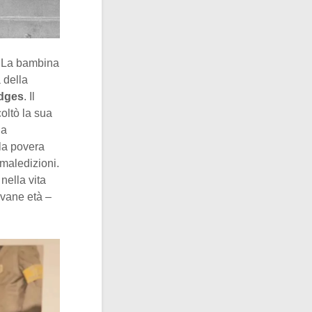
i. La bambina
 della
dges
. Il
oltò la sua
la
lla povera
 maledizioni.
nella vita
ovane età –