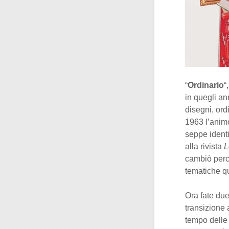
“
Ordinario
“
in quegli an
disegni, ord
1963 l’anim
seppe identi
alla rivista
L
cambiò perch
tematiche qu
Ora fate due
transizione 
tempo delle 