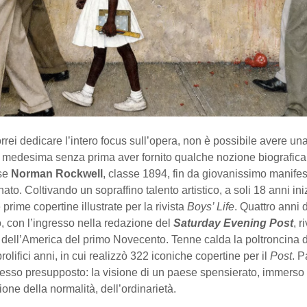
rei dedicare l’intero focus sull’opera, non è possibile avere un
 medesima senza prima aver fornito qualche nozione biografica 
ese
Norman Rockwell
, classe 1894, fin da giovanissimo manifestò 
nato. Coltivando un sopraffino talento artistico, a soli 18 anni ini
 prime copertine illustrate per la rivista
Boys’ Life
. Quattro anni 
, con l’ingresso nella redazione del
Saturday Evening Post
, r
 dell’America del primo Novecento. Tenne calda la poltroncina de
rolifici anni, in cui realizzò 322 iconiche copertine per il
Post
. P
stesso presupposto: la visione di un paese spensierato, immerso 
ione della normalità, dell’ordinarietà.