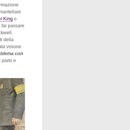
formazione
smantellare
er King
o
 far passare
ckwell.
ti della
ata visione
roblema con
 parto e