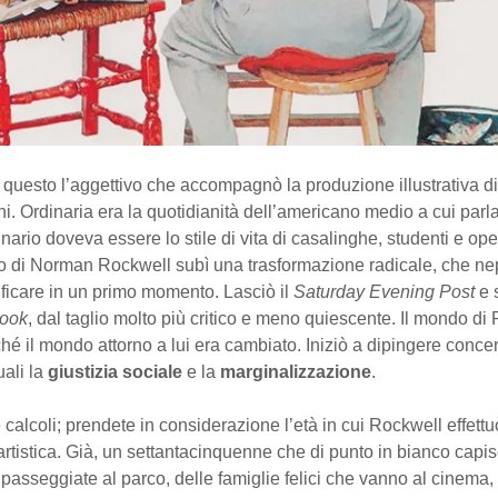
, questo l’aggettivo che accompagnò la produzione illustrativa d
ni. Ordinaria era la quotidianità dell’americano medio a cui parl
inario doveva essere lo stile di vita di casalinghe, studenti e ope
o di Norman Rockwell subì una trasformazione radicale, che ne
ficare in un primo momento. Lasciò il
Saturday Evening Post
e 
ook
, dal taglio molto più critico e meno quiescente. Il mondo di
é il mondo attorno a lui era cambiato. Iniziò a dipingere conce
ali la
giustizia sociale
e la
marginalizzazione
.
 calcoli; prendete in considerazione l’età in cui Rockwell effett
artistica. Già, un settantacinquenne che di punto in bianco capi
passeggiate al parco, delle famiglie felici che vanno al cinema, d