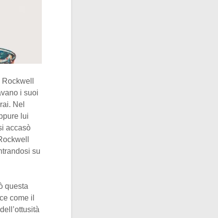
i Rockwell
avano i suoi
rai. Nel
ppure lui
si accasò
 Rockwell
ntrandosi su
uò questa
sce come il
ell’ottusità