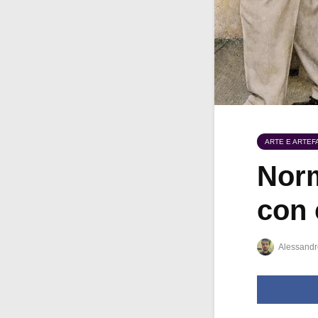
ARTE E ARTEFA
Norm
con 
Alessandr