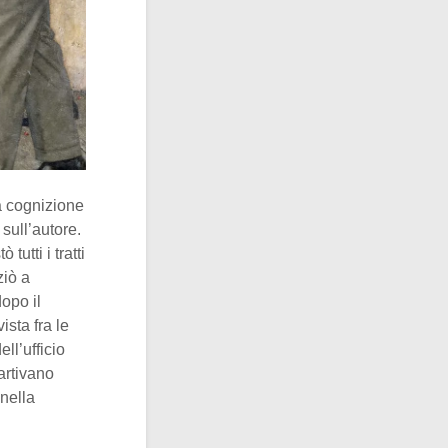
a cognizione
sull’autore.
tutti i tratti
ziò a
dopo il
ivista fra le
ll’ufficio
artivano
nella