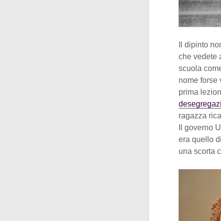
Il dipinto n
che vedete a
scuola come
nome forse v
prima lezion
desegregazi
ragazza rica
Il governo U
era quello 
una scorta c