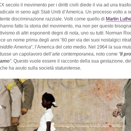
X secolo il movimento per i diritti civili diede il via ad una tras
dicale in seno agli Stati Uniti d’America. Un processo volto a 
atente discriminazione razziale. Volti come quello di
Martin Luth
hanno fatto la storia del movimento, ma non per questo bisogna
ttivismo di altri esponenti degni di nota, uno su tutti: Norman Ro
fece un nome prima degli anni ’60 per via dei suoi nostalgici ritrat
middle America
“, l’America del ceto medio. Nel 1964 la sua mut
rodusse un capolavoro dell’arte contemporanea, noto come
“
Il p
viamo
“
. Questo vuole essere il racconto della sua gestazione, del
 che ha avuto sulla società statunitense.