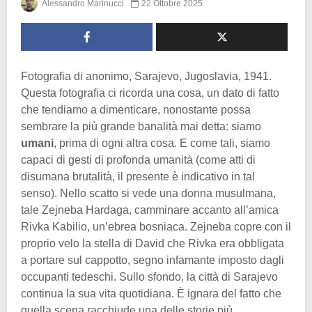
Alessandro Marinucci
22 Ottobre 2025
Fotografia di anonimo, Sarajevo, Jugoslavia, 1941.
Questa fotografia ci ricorda una cosa, un dato di fatto
che tendiamo a dimenticare, nonostante possa
sembrare la più grande banalità mai detta: siamo
umani
, prima di ogni altra cosa. E come tali, siamo
capaci di gesti di profonda umanità (come atti di
disumana brutalità, il presente è indicativo in tal
senso). Nello scatto si vede una donna musulmana,
tale Zejneba Hardaga, camminare accanto all’amica
Rivka Kabilio, un’ebrea bosniaca. Zejneba copre con il
proprio velo la stella di David che Rivka era obbligata
a portare sul cappotto, segno infamante imposto dagli
occupanti tedeschi. Sullo sfondo, la città di Sarajevo
continua la sua vita quotidiana. È ignara del fatto che
quella scena racchiude una delle storie più