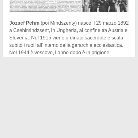
Jozsef Pehm
(poi Mindszenty) nasce il 29 marzo 1892
a Csehimindzsent, in Ungheria, al confine tra Austria e
Slovenia. Nel 1915 viene ordinato sacerdote e scala
subito i ruoli all’interno della gerarchia ecclesiastica.
Nel 1944 è vescovo, l’anno dopo è in prigione.
Dimostra sin da subito un bel caratterino e un certo
attivismo politico. Finì infatti in gattabuia per la sua
opposizione al governo delle croci frecciate.
Uscito di prigione, nell’aprile del 1945 è ordinato
primate di Ungheria e arcivescovo primaziale di
Esztergom. L’anno dopo
Pio XII
lo onora ancora una
volta conferendogli il ruolo cardinalizio. Sembrava
dunque una vita tutto sommato tranquilla e coronata di
successi. Lo stravolgimento è dietro l’angolo.