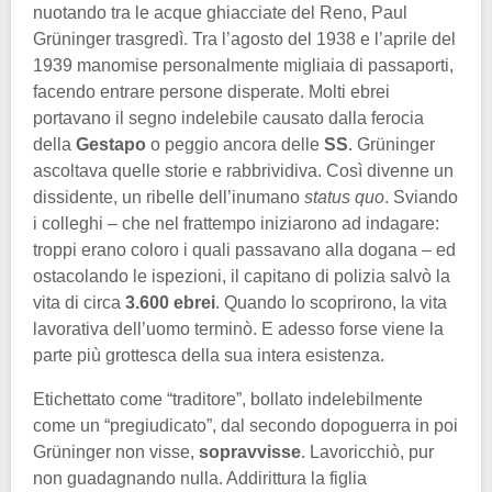
nuotando tra le acque ghiacciate del Reno, Paul
Grüninger trasgredì. Tra l’agosto del 1938 e l’aprile del
1939 manomise personalmente migliaia di passaporti,
facendo entrare persone disperate. Molti ebrei
portavano il segno indelebile causato dalla ferocia
della
Gestapo
o peggio ancora delle
SS
. Grüninger
ascoltava quelle storie e rabbrividiva. Così divenne un
dissidente, un ribelle dell’inumano
status quo
. Sviando
i colleghi – che nel frattempo iniziarono ad indagare:
troppi erano coloro i quali passavano alla dogana – ed
ostacolando le ispezioni, il capitano di polizia salvò la
vita di circa
3.600 ebrei
. Quando lo scoprirono, la vita
lavorativa dell’uomo terminò. E adesso forse viene la
parte più grottesca della sua intera esistenza.
Etichettato come “traditore”, bollato indelebilmente
come un “pregiudicato”, dal secondo dopoguerra in poi
Grüninger non visse,
sopravvisse
. Lavoricchiò, pur
non guadagnando nulla. Addirittura la figlia