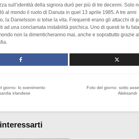
zza sull’identità della signora durò per più di tre decenni. Solo n
elò al mondo il ruolo di Danuta in quel 13 aprile 1985. A tre anni
o, la Danielsson si tolse la vita. Frequenti erano gli attacchi di 
ti ad una conclamata instabilità psichica. Uno di questi le fu fata
 mondo non la dimenticheranno mai, anche e soprattutto grazie a
fia.
l giorno: lo svenimento
Foto del giorno: sotto ass
uardia irlandese
Aleksandr 
interessarti