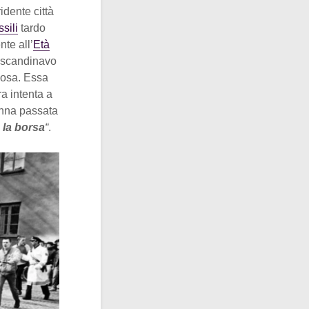
dente città
ssili
tardo
nte all’
Età
le scandinavo
iosa. Essa
a intenta a
onna passata
 la borsa
“
.