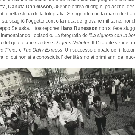
tra,
Danuta Danielsson
, 38enne ebrea di origini polacche, dec
iritto nella storia della fotografia. Stringendo con la mano destra 
rsa, scagliò l’oggetto contro la nuca del giovane militante, non
eppo Seluska. Il fotoreporter
Hans Runesson
non si fece sfugg
 immortalando l’episodio. La fotografia de
“La signora con la bo
a del quotidiano svedese
Dagens Nyheter
. Il 15 aprile venne ri
e Times
e
The Daily Express
. Un successo globale per il fotog
ra, di cui non si è conosciuta l’identità sino ai primi anni del nu