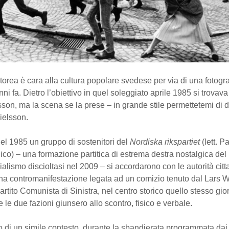
torea è cara alla cultura popolare svedese per via di una fotogra
ni fa. Dietro l’obiettivo in quel soleggiato aprile 1985 si trovava 
n, ma la scena se la prese – in grande stile permettetemi di d
ielsson.
 del 1985 un gruppo di sostenitori del
Nordiska rikspartiet
(lett. Pa
o) – una formazione partitica di estrema destra nostalgica del
alismo discioltasi nel 2009 – si accordarono con le autorità citt
na contromanifestazione legata ad un comizio tenuto dal Lars W
artito Comunista di Sinistra, nel centro storico quello stesso gio
le due fazioni giunsero allo scontro, fisico e verbale.
 di un simile contesto, durante la sbandierata programmata dai f