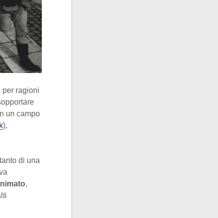
 per ragioni
sopportare
 in un campo
k
),
tanto di una
eva
onimato
,
ti