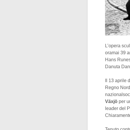
L’opera scul
oramai 39 an
Hans Runesso
Danuta Dan
Il 13 aprile
Regno Nordic
nazionalsoci
Växjö
per u
leader del P
Chiaramente 
Tenuto conto