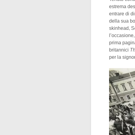
estrema des
entrare di d
della sua bo
skinhead, S
l’occasione,
prima pagin
britannici
Th
per la signo