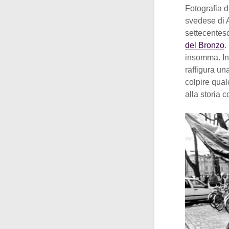
Fotografia d
svedese di A
settecentesc
del Bronzo
.
insomma. In 
raffigura un
colpire qua
alla storia 