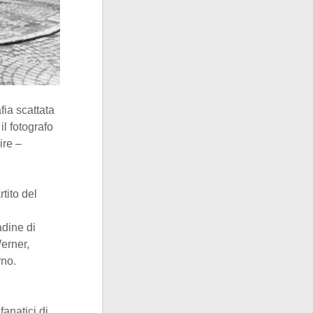
fia scattata
il fotografo
ire –
rtito del
adine di
erner,
rno.
anatici di