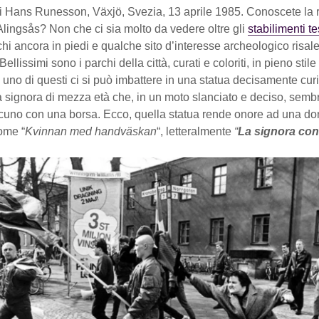
i Hans Runesson, Växjö, Svezia, 13 aprile 1985. Conoscete la ri
lingsås? Non che ci sia molto da vedere oltre gli
stabilimenti te
hi ancora in piedi e qualche sito d’interesse archeologico risale
 Bellissimi sono i parchi della città, curati e coloriti, in pieno sti
uno di questi ci si può imbattere in una statua decisamente cur
a signora di mezza età che, in un moto slanciato e deciso, sembr
lcuno con una borsa. Ecco, quella statua rende onore ad una d
come “
Kvinnan med handväskan
“, letteralmente
“
La signora con