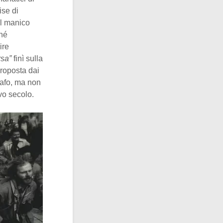
ise di
il manico
ché
ire
rsa”
finì sulla
proposta dai
rafo, ma non
ovo secolo.