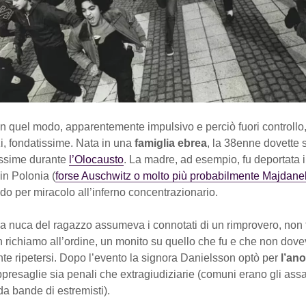
n quel modo, apparentemente impulsivo e perciò fuori controllo,
i, fondatissime. Nata in una
famiglia ebrea
, la 38enne dovette 
rissime durante
l’Olocausto
. La madre, ad esempio, fu deportata
 in Polonia (
forse Auschwitz o molto più probabilmente Majdane
o per miracolo all’inferno concentrazionario.
la nuca del ragazzo assumeva i connotati di un rimprovero, non 
 richiamo all’ordine, un monito su quello che fu e che non dov
te ripetersi. Dopo l’evento la signora Danielsson optò per
l’an
resaglie sia penali che extragiudiziarie (comuni erano gli assal
da bande di estremisti).