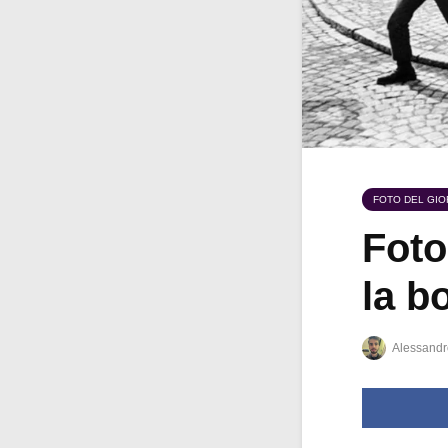
FOTO DEL GI
Foto
la b
Alessandr