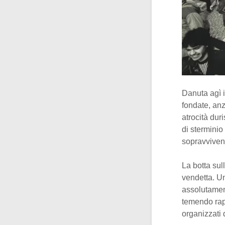
Danuta agì i
fondate, anz
atrocità du
di sterminio
sopravvivend
La botta sul
vendetta. Un
assolutamen
temendo rapp
organizzati 