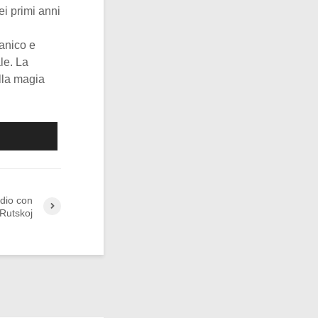
ei primi anni
panico e
le. La
lla magia
edio con
Rutskoj