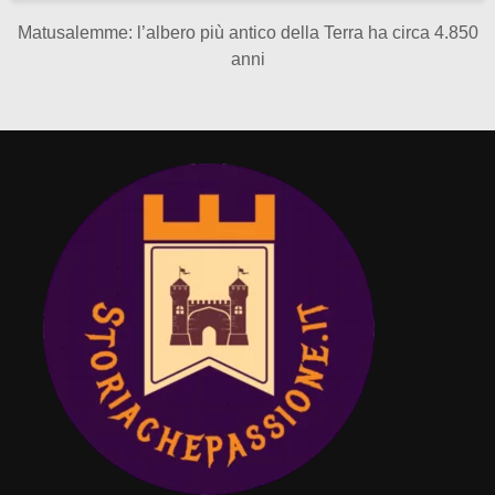
Matusalemme: l’albero più antico della Terra ha circa 4.850
anni