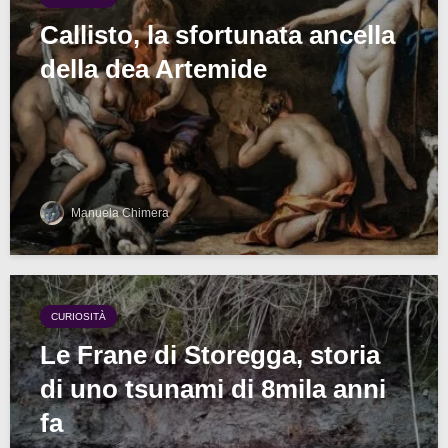
Callisto, la sfortunata ancella
della dea Artemide
Manuela Chimera
CURIOSITÀ
Le Frane di Storegga, storia
di uno tsunami di 8mila anni
fa