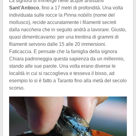
La signora si immerge nelle acque antistanti
Sant’Antioco
, fino a 17 metri di profondità. Una volta
individuata sulle rocce la
Pinna nobilis
(nome del
mollusco), recide accuratamente i filamenti secreti
dalla
nacchera
che in seguito andrà a lavorare. Giusto,
quasi dimenticavamo: per una trentina di grammi di
filamenti servono dalle 15 alle 20 immersioni.
Faticaccia. E pensate che la famiglia della signora
Chiara padroneggia questa sapienza da un millennio,
stando alle sue parole. Una volta erano diverse le
località in cui si raccoglieva e tesseva il bisso, ad
esempio lo si è fatto a Taranto fino alla metà del secolo
scorso.