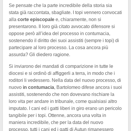
Se pensate che la parte incredibile della storia sia
stata già raccontata, sbagliate. I topi vennero convocati
alla
corte episcopale
e, chiaramente, non si
presentarono. Il loro già citato avvocato difensore si
oppose però all’idea del processo in contumacia,
sostenendo il diritto dei suoi assistiti (sempre i topi) di
partecipare al loro processo. La cosa ancora più
assurda? Gli diedero ragione.
Si inviarono dei mandati di comparizione in tutte le
diocesi e si ordinò di affiggerli a terra, in modo che i
roditori li vedessero. Nella data del nuovo processo, di
nuovo
in contumacia
, Bartolomeo difese ancora i suoi
assistiti, sostenendo che non dovevano rischiare la
loro vita per andare in tribunale, come qualsiasi altro
imputato. I cani ed i gatti liberi in giro erano un pericolo
tangibile per i topi. Ottenne, ancora una volta in
maniera incredibile, che per la data del nuovo
processo, tutti i cani ed i gatti di Autun rimanessero