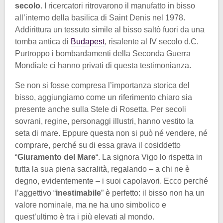
secolo
. I ricercatori ritrovarono il manufatto in bisso
all’interno della basilica di Saint Denis nel 1978.
Addirittura un tessuto simile al bisso saltò fuori da una
tomba antica di
Budapest
, risalente al IV secolo d.C.
Purtroppo i bombardamenti della Seconda Guerra
Mondiale ci hanno privati di questa testimonianza.
Se non si fosse compresa l’importanza storica del
bisso, aggiungiamo come un riferimento chiaro sia
presente anche sulla Stele di Rosetta. Per secoli
sovrani, regine, personaggi illustri, hanno vestito la
seta di mare. Eppure questa non si può né vendere, né
comprare, perché su di essa grava il cosiddetto
“
Giuramento del Mare
“. La signora Vigo lo rispetta in
tutta la sua piena sacralità, regalando – a chi ne è
degno, evidentemente – i suoi capolavori. Ecco perché
l’aggettivo “
inestimabile
” è perfetto: il bisso non ha un
valore nominale, ma ne ha uno simbolico e
quest’ultimo è tra i più elevati al mondo.