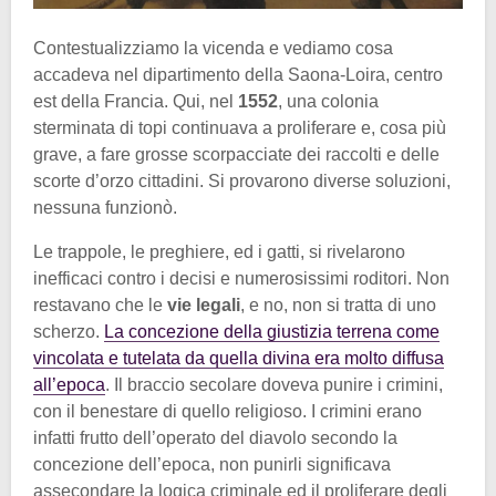
Contestualizziamo la vicenda e vediamo cosa
accadeva nel dipartimento della Saona-Loira, centro
est della Francia. Qui, nel
1552
, una colonia
sterminata di topi continuava a proliferare e, cosa più
grave, a fare grosse scorpacciate dei raccolti e delle
scorte d’orzo cittadini. Si provarono diverse soluzioni,
nessuna funzionò.
Le trappole, le preghiere, ed i gatti, si rivelarono
inefficaci contro i decisi e numerosissimi roditori. Non
restavano che le
vie legali
, e no, non si tratta di uno
scherzo.
La concezione della giustizia terrena come
vincolata e tutelata da quella divina era molto diffusa
all’epoca
. Il braccio secolare doveva punire i crimini,
con il benestare di quello religioso. I crimini erano
infatti frutto dell’operato del diavolo secondo la
concezione dell’epoca, non punirli significava
assecondare la logica criminale ed il proliferare degli