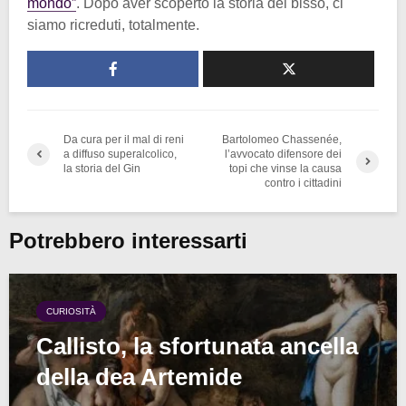
mondo”
. Dopo aver scoperto la storia del bisso, ci
siamo ricreduti, totalmente.
Da cura per il mal di reni
Bartolomeo Chassenée,
a diffuso superalcolico,
l’avvocato difensore dei
la storia del Gin
topi che vinse la causa
contro i cittadini
Potrebbero interessarti
CURIOSITÀ
Callisto, la sfortunata ancella
della dea Artemide