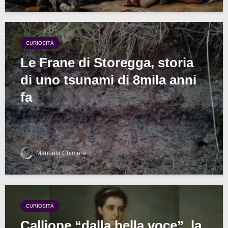
CURIOSITÀ
Le Frane di Storegga, storia
di uno tsunami di 8mila anni
fa
Manuela Chimera
CURIOSITÀ
Calliope “dalla bella voce”, la