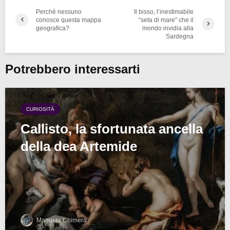
Perché nessuno
Il bisso, l’inestimabile
conosce questa mappa
“seta di mare” che il
geografica?
mondo invidia alla
Sardegna
Potrebbero interessarti
CURIOSITÀ
Callisto, la sfortunata ancella
della dea Artemide
Manuela Chimera