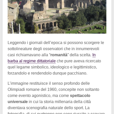
Leggendo i giornali dell’epoca si possono scorgere le
sottolineature degli osservatori che in innumerevoli
casi richiamavano alla “
romanità
” della scelta.
In
barba al regime dittatoriale
che pure aveva ricercato
quel legame simbolico, ideologico e legittimistico,
forzandolo e rendendolo dunque pacchiano.
L’immagine restituisce il senso profondo delle
Olimpiadi romane del 1960, concepite non soltanto
come evento agonistico, ma come
spettacolo
universale
in cui la storia millenaria della città
diventava scenografia naturale dello sport. La
fotografia, di cui purtroppo non sono riuscito a scovare