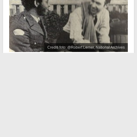
Crediti foto: @Robert Lerner, National Archives
Nello scatto vediamo
Mister Rogers e l’agente
Clemmons
mentre, sorridendo e con aria soddisfatta,
si fanno un bel
pediluvio in una piscinetta per
bambini
. Pantaloni arrotolati, asciugamani pronti ed
ecco che i due, in questo semplice scatto, inviano un
potentissimo messaggio contro coloro che, all’epoca,
non si rassegnavano all’
abolizione delle leggi sulla
segregazione razziale
.
Ma chi sono i due protagonisti di questo scatto?
Fred
Rogers era un pastore
protestante e un amato