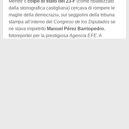
Mentre il
colpo di stato del 23-F
(come ribattezzato
dalla storiografica castigliana) cercava di rompere le
maglie della democrazia, sui seggiolini della tribuna
stampa all’interno del
Congreso de los Diputados
se
ne stava impietrito
Manuel Pérez Barriopedro
,
fotoreporter per la prestigiosa
Agencia EFE
. A
differenza dei suoi colleghi, egli rimase dentro la
camera bassa.
Quando Antonio Tejero Molina e circa 200 uomini della
Guardia Civil fecero il loro violento ingresso in scena,
egli riuscì a scattare clandestinamente alcune foto
decisive, tra le quali questa in sovrimpressione. Nella
suddetta si scorge Tejero, in uniforme e con il braccio
alzato, mentre ordina al Parlamento terrorizzato
“
¡Quieto todo el mundo!
”
– un “altolà” rimasto
impresso nella storia recente della Spagna.
Cosa condusse il tenente colonnello Tejero alla tentata
sovversione del regime democratico spagnolo? Quali