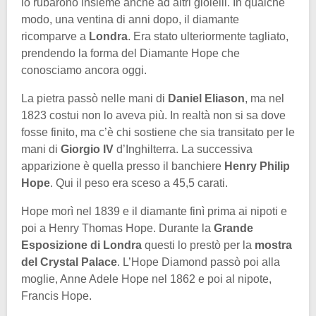
lo rubarono insieme anche ad altri gioielli. In qualche
modo, una ventina di anni dopo, il diamante
ricomparve a
Londra
. Era stato ulteriormente tagliato,
prendendo la forma del Diamante Hope che
conosciamo ancora oggi.
La pietra passò nelle mani di
Daniel Eliason
, ma nel
1823 costui non lo aveva più. In realtà non si sa dove
fosse finito, ma c’è chi sostiene che sia transitato per le
mani di
Giorgio IV
d’Inghilterra. La successiva
apparizione è quella presso il banchiere
Henry Philip
Hope
. Qui il peso era sceso a 45,5 carati.
Hope morì nel 1839 e il diamante finì prima ai nipoti e
poi a Henry Thomas Hope. Durante la
Grande
Esposizione di Londra
questi lo prestò per la
mostra
del Crystal Palace
. L’Hope Diamond passò poi alla
moglie, Anne Adele Hope nel 1862 e poi al nipote,
Francis Hope.