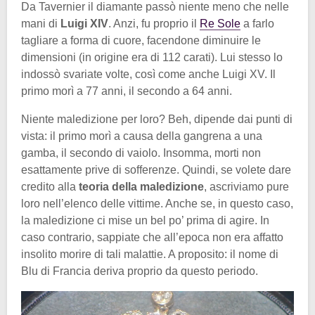
Da Tavernier il diamante passò niente meno che nelle
mani di
Luigi XIV
. Anzi, fu proprio il
Re Sole
a farlo
tagliare a forma di cuore, facendone diminuire le
dimensioni (in origine era di 112 carati). Lui stesso lo
indossò svariate volte, così come anche Luigi XV. Il
primo morì a 77 anni, il secondo a 64 anni.
Niente maledizione per loro? Beh, dipende dai punti di
vista: il primo morì a causa della gangrena a una
gamba, il secondo di vaiolo. Insomma, morti non
esattamente prive di sofferenze. Quindi, se volete dare
credito alla
teoria della maledizione
, ascriviamo pure
loro nell’elenco delle vittime. Anche se, in questo caso,
la maledizione ci mise un bel po’ prima di agire. In
caso contrario, sappiate che all’epoca non era affatto
insolito morire di tali malattie. A proposito: il nome di
Blu di Francia deriva proprio da questo periodo.