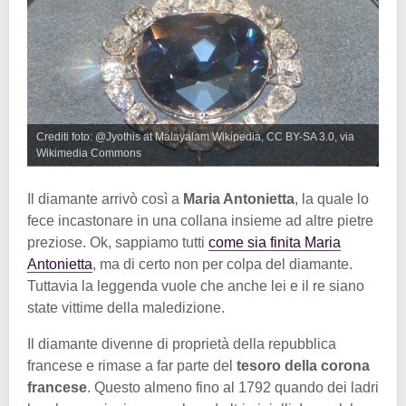
Crediti foto: @Jyothis at Malayalam Wikipedia, CC BY-SA 3.0, via
Wikimedia Commons
Il diamante arrivò così a
Maria Antonietta
, la quale lo
fece incastonare in una collana insieme ad altre pietre
preziose. Ok, sappiamo tutti
come sia finita Maria
Antonietta
, ma di certo non per colpa del diamante.
Tuttavia la leggenda vuole che anche lei e il re siano
state vittime della maledizione.
Il diamante divenne di proprietà della repubblica
francese e rimase a far parte del
tesoro della corona
francese
. Questo almeno fino al 1792 quando dei ladri