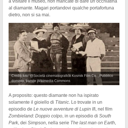
a visitare il museo, non mancate di dare un’occhiatina
al diamante. Magari portandovi qualche portafortuna
dietro, non si sa mai.
Crediti foto: @Società cinematografica Kosmik Film Co. , Pubblico
dominio, tramite Wikimedia Commons
A proposito: questo diamante non ha ispirato
solamente il gioiello di
Titanic
. Lo trovate in un
episodio de
Le nuove avventure di Lupin II
I, nel film
Zombieland: Doppio colpo
, in un episodio di
South
Park
, dei
Simpson
, nella serie
The last man on Earth
,