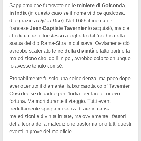
Sappiamo che fu trovato nelle
miniere di Golconda,
in India
(in questo caso se il nome vi dice qualcosa,
dite grazie a
Dylan Dog
). Nel 1688 il mercante
francese
Jean-Baptiste Tavernier
lo acquistò, ma c’è
chi dice che fu lui stesso a toglierlo dall’occhio della
statua del dio Rama-Sitra in cui stava. Ovviamente ciò
avrebbe scatenato le
ire della divinità
e fatto partire la
maledizione che, da lì in poi, avrebbe colpito chiunque
lo avesse tenuto con sé.
Probabilmente fu solo una coincidenza, ma poco dopo
aver ottenuto il diamante, la bancarotta colpì Tavernier.
Così decise di partire per l’India, per fare di nuovo
fortuna. Ma morì durante il viaggio. Tutti eventi
perfettamente spiegabili senza tirare in causa
maledizioni e divinità irritate, ma ovviamente i fautori
della teoria della maledizione trasformarono tutti questi
eventi in prove del maleficio.