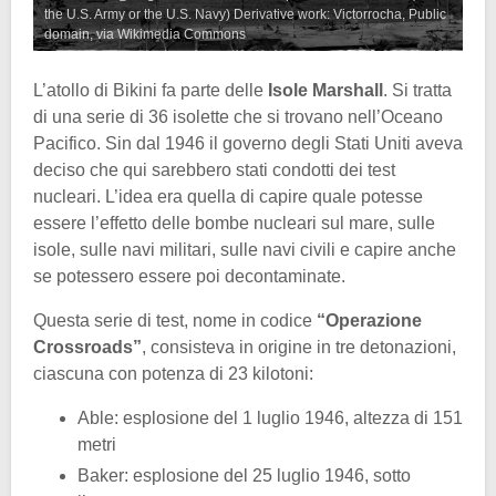
the U.S. Army or the U.S. Navy) Derivative work: Victorrocha, Public
domain, via Wikimedia Commons
L’atollo di Bikini fa parte delle
Isole Marshall
. Si tratta
di una serie di 36 isolette che si trovano nell’Oceano
Pacifico. Sin dal 1946 il governo degli Stati Uniti aveva
deciso che qui sarebbero stati condotti dei test
nucleari. L’idea era quella di capire quale potesse
essere l’effetto delle bombe nucleari sul mare, sulle
isole, sulle navi militari, sulle navi civili e capire anche
se potessero essere poi decontaminate.
Questa serie di test, nome in codice
“Operazione
Crossroads”
, consisteva in origine in tre detonazioni,
ciascuna con potenza di 23 kilotoni:
Able: esplosione del 1 luglio 1946, altezza di 151
metri
Baker: esplosione del 25 luglio 1946, sotto