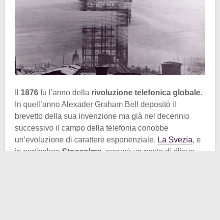
Il
1876
fu l’anno della
rivoluzione telefonica globale
.
In quell’anno Alexader Graham Bell depositò il
brevetto della sua invenzione ma già nel decennio
successivo il campo della telefonia conobbe
un’evoluzione di carattere esponenziale.
La Svezia
, e
in particolare
Stoccolma
, occupò un posto di rilievo
nel settore. Nel 1885 la capitale svedese registrò il più
alto numero di telefoni in Europa, con una domanda
destinata a crescere e un’incontrollata espansione
delle compagnie telefoniche operanti su suolo
scandinavo, Stoccolma volle rendere manifesto il