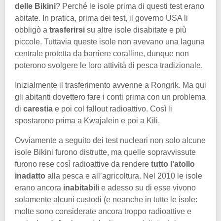
delle Bikini
? Perché le isole prima di questi test erano
abitate. In pratica, prima dei test, il governo USA li
obbligò a
trasferirsi
su altre isole disabitate e più
piccole. Tuttavia queste isole non avevano una laguna
centrale protetta da barriere coralline, dunque non
poterono svolgere le loro attività di pesca tradizionale.
Inizialmente il trasferimento avvenne a Rongrik. Ma qui
gli abitanti dovettero fare i conti prima con un problema
di
carestia
e poi col fallout radioattivo. Così li
spostarono prima a Kwajalein e poi a Kili.
Ovviamente a seguito dei test nucleari non solo alcune
isole Bikini furono distrutte, ma quelle sopravvissute
furono rese così radioattive da rendere
tutto l’atollo
inadatto
alla pesca e all’agricoltura. Nel 2010 le isole
erano ancora
inabitabili
e adesso su di esse vivono
solamente alcuni custodi (e neanche in tutte le isole:
molte sono considerate ancora troppo radioattive e