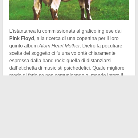
L’istantanea fu commissionata al grafico inglese dai
Pink Floyd
, alla ricerca di una copertina per il loro
quinto album
Atom Heart Mother
. Dietro la peculiare
scelta del soggetto ci fu una volontà chiaramente
espressa dalla band rock: quella di distanziarsi
dall’etichetta di musicisti psichedelici. Quale migliore
modo di farlo se non comunicando al mondo intero il
concetto basilare di semplicità, nella sua essenza
massima. Con queste direttive anticonvenzionali, ma
estremamente genuine,
Storm Thorgerson
si mise al
lavoro.
Consapevole di dover scegliere un soggetto
scollegato sia al genere musicale sia alla band,
Thorgerson chiese un parere all’artista John Blake. Fu