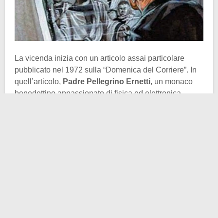
La vicenda inizia con un articolo assai particolare
pubblicato nel 1972 sulla “Domenica del Corriere”. In
quell’articolo,
Padre Pellegrino Ernetti
, un monaco
benedettino appassionato di fisica ed elettronica,
raccontava di aver partecipato alla costruzione di una
macchina che consentiva la visione di eventi storici.
Insomma, una vera e propria televisione ma
sintonizzata sul passato. Al lavoro avevano preso
parte altri 12 fisici, tra cui
Enrico Fermi
e Werner von
Braun.
Ernetti sosteneva di essere stato in grado di assistere
in diretta a diversi avvenimenti storici. Tra essi si
annoveravano la prima
Catilinaria
pronunciata da
Cicerone
in Senato nel 63 a.C., la messa in scena del