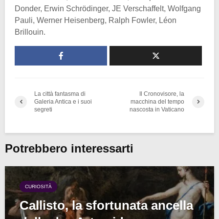
Donder, Erwin Schrödinger, JE Verschaffelt, Wolfgang
Pauli, Werner Heisenberg, Ralph Fowler, Léon
Brillouin.
La città fantasma di
Il Cronovisore, la
Galeria Antica e i suoi
macchina del tempo
segreti
nascosta in Vaticano
Potrebbero interessarti
CURIOSITÀ
Callisto, la sfortunata ancella