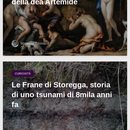
della dea Artemide
Manuela Chimera
CURIOSITÀ
Le Frane di Storegga, storia
di uno tsunami di 8mila anni
fa