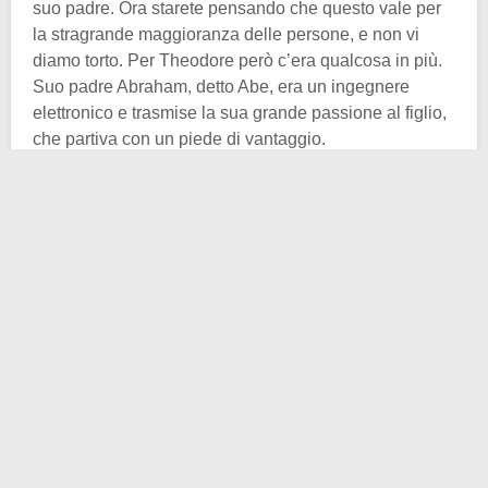
suo padre. Ora starete pensando che questo vale per
la stragrande maggioranza delle persone, e non vi
diamo torto. Per Theodore però c’era qualcosa in più.
Suo padre Abraham, detto Abe, era un ingegnere
elettronico e trasmise la sua grande passione al figlio,
che partiva con un piede di vantaggio.
Theodore iniziò dunque il suo lungo corso di studi e
decise di concentrarsi su un personaggino così, quasi
insignificante:
Albert Einstein
. Studiò a fondo la sua
teoria del 1917 riguardante l’emissione stimolata di
radiazioni e la portò ad un livello successivo. In quei
primi mesi del 1960 si avvicinava alla sua
grande
invenzione
, e forse ancora nemmeno lo immaginava.