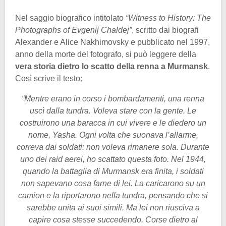
Nel saggio biografico intitolato
“Witness to History: The
Photographs of Evgenij Chaldej”
, scritto dai biografi
Alexander e Alice Nakhimovsky e pubblicato nel 1997,
anno della morte del fotografo, si può leggere della
vera storia dietro lo scatto della renna a Murmansk
.
Così scrive il testo:
“Mentre erano in corso i bombardamenti, una renna
uscì dalla tundra. Voleva stare con la gente. Le
costruirono una baracca in cui vivere e le diedero un
nome, Yasha. Ogni volta che suonava l’allarme,
correva dai soldati: non voleva rimanere sola. Durante
uno dei raid aerei, ho scattato questa foto. Nel 1944,
quando la battaglia di Murmansk era finita, i soldati
non sapevano cosa farne di lei. La caricarono su un
camion e la riportarono nella tundra, pensando che si
sarebbe unita ai suoi simili. Ma lei non riusciva a
capire cosa stesse succedendo. Corse dietro al