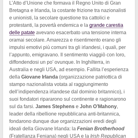
L’Atto d’Unione che formava il Regno Unito di Gran
Bretagna e Irlanda, la costante frizione tra nazionalisti
e unionisti, la secolare questione tra cattolici e
protestanti, la povertà endemica e la
grande carestia
delle patate
avevano esacerbato una tensione interna
oramai secolare. Amarezza e risentimento erano gli
impulsi emotivi più comuni tra gli irlandesi, i quali, per
l’appunto, emigravano. Il sentimento viaggiò con loro,
diffondendosi un po’ ovunque. In Inghilterra, in
Australia e negli USA, ad esempio. Fallita l’esperienza
della
Giovane Irlanda
(organizzazione patriottica di
stampo nazionalista votata al raggiungimento
dell’indipendenza irlandese dal dominio britannico), i
suoi fondatori ripararono sul continente e ragionarono
sul da farsi.
James Stephens
e
John O’Mahony
,
leader della ribellione repubblicana anti-britannica,
fondarono dunque due organizzazioni eredi degli
ideali della Giovane Irlanda: la
Fenian Brotherhood
(Fratellanza Feniana) negli USA e la
Irish Republican