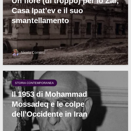
Un fiore (di troppo) per lo Zar,
Casa Ipat’ev e il suo
smantellamento
Nicola Comerci
STORIA CONTEMPORANEA
Il 1953 di Mohammad
Mossadeq e le colpe
dell’Occidente in Iran