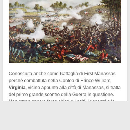
Conosciuta anche come Battaglia di First Manassas
perché combattuta nella Contea di Prince William,
Virginia
, vicino appunto alla città di Manassas, si tratta
del primo grande scontro della Guerra in questione.
Non erano ancora forse chiari gli esiti, i riscontri e la
brutalità del conflitto in corso, e così la si prese
sottogamba. Forse un po’ troppo a dire il vero.
Come vedete nell’annuncio in immagine sotto, si fece