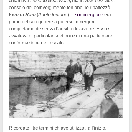
chiamava
Holland Boat No. II
, ma il
New York Sun
,
conscio del coinvolgimento feniano, lo ribattezzò
Fenian Ram
(
Ariete feniano
). Il
sommergibile
era il
primo del suo genere a potersi immergere
completamente senza l’ausilio di zavorre. Esso si
avvaleva di particolari alettoni e di una particolare
conformazione dello scafo.
Ricordate i tre termini chiave utilizzati all’inizio,