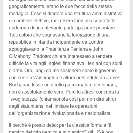
geograficamente, erano le due facce della stessa
medaglia. Esse si diedero una struttura amministrativa
di carattere elettivo, raccolsero fondi ma soprattutto
goderono di una rilevante partecipazione popolare.
Tutti coloro che sognavano la formazione di una
repubblica in Irlanda indipendente da Londra
appoggiavano la Fratellanza Feniana e John
O’Mahony. Tradotto: chi era interessato a rendere
difficile la vita agli inglesi finanziava i feniani con soldi
e armi. Ora, lungi da me sostenere come il governo
con sede a Washington e allora presieduto da James
Buchanan fosse un diretto patrocinatore dei feniani,
non è assolutamente vero. Però fu altresì concreta la
“svogliatezza” (chiamiamola così per non dire altro)
degli statunitensi nel limitare le operazioni
dell’organizzazione rivoluzionaria e nazionalista.
Il perché è presto detto; per la classica formula “il
nemico del mio nemico è mio amico”, gli USA non