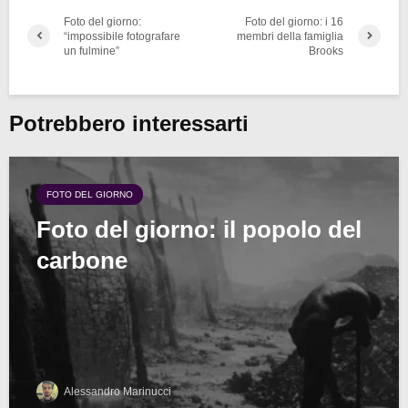
Foto del giorno:
Foto del giorno: i 16
“impossibile fotografare
membri della famiglia
un fulmine”
Brooks
Potrebbero interessarti
FOTO DEL GIORNO
Foto del giorno: il popolo del
carbone
Alessandro Marinucci