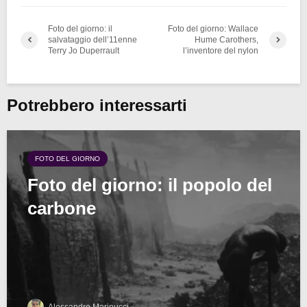
Foto del giorno: il
Foto del giorno: Wallace
salvataggio dell’11enne
Hume Carothers,
Terry Jo Duperrault
l’inventore del nylon
Potrebbero interessarti
FOTO DEL GIORNO
Foto del giorno: il popolo del
carbone