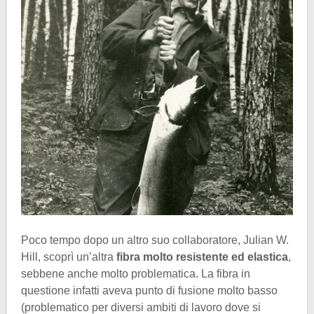
Poco tempo dopo un altro suo collaboratore, Julian W.
Hill, scoprì un’altra
fibra molto resistente ed elastica
,
sebbene anche molto problematica. La fibra in
questione infatti aveva punto di fusione molto basso
(problematico per diversi ambiti di lavoro dove si