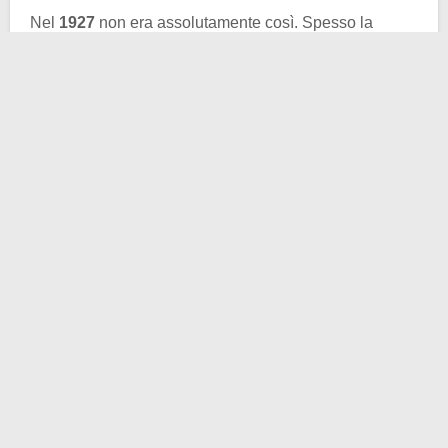
Nel
1927
non era assolutamente così. Spesso la
frizione nostalgica tra passato e presente è la causa
principale della popolarità di alcune fotografie. È una
forma speciale di malinconia, il desiderio agrodolce di
conoscere un trascorso che non abbiamo mai avuto il
piacere di toccare con mano.