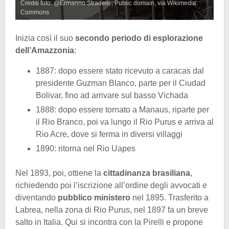
Crediti foto: @Ermanno Stradelli , Public domain, via Wikimedia
Commons
Inizia così il suo
secondo periodo di esplorazione
dell’Amazzonia
:
1887: dopo essere stato ricevuto a caracas dal
presidente Guzman Blanco, parte per il Ciudad
Bolivar, fino ad arrivare sul basso Vichada
1888: dopo essere tornato a Manaus, riparte per
il Rio Branco, poi va lungo il Rio Purus e arriva al
Rio Acre, dove si ferma in diversi villaggi
1890: ritorna nel Rio Uapes
Nel 1893, poi, ottiene la
cittadinanza brasiliana
,
richiedendo poi l’iscrizione all’ordine degli avvocati e
diventando
pubblico ministero
nel 1895. Trasferito a
Labrea, nella zona di Rio Purus, nel 1897 fa un breve
salto in Italia. Qui si incontra con la Pirelli e propone