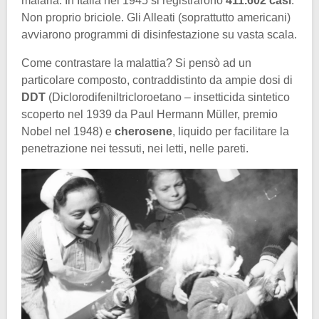
malaria. In Italia nel 1945 si registrarono
411.602 casi
.
Non proprio briciole. Gli Alleati (soprattutto americani)
avviarono programmi di disinfestazione su vasta scala.
Come contrastare la malattia? Si pensò ad un
particolare composto, contraddistinto da ampie dosi di
DDT
(Diclorodifeniltricloroetano – insetticida sintetico
scoperto nel 1939 da Paul Hermann Müller, premio
Nobel nel 1948) e
cherosene
, liquido per facilitare la
penetrazione nei tessuti, nei letti, nelle pareti.