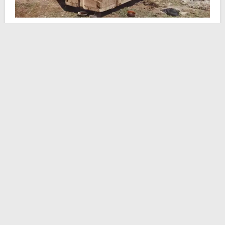
Il contesto prima di tutto. La fotografia non sarebbe
esistita se il banchiere nonché filantropo francese
Albert Kahn
non avesse partorito il progetto
“Les
archives de la planète”
ovvero
“Gli archivi del
pianeta”
. Di cosa si trattò? Fu un mastodontico
progetto fotografico della durata di 23 anni – dal 1908
al 1931 – che portò alla pubblicazione di 72.000
fotografie a colori e 183.000 metri di pellicola. La più
grande ambizione del piano non risiedeva nella sua
estensione cronologica o nel suo incredibile
contenuto, bensì nel suo intento primario:
fotografare
la cultura umana
.
Vorrei tanto concentrarmi sulla strutturazione de “Gli
archivi del pianeta” ma non è questo lo scopo
dell’articolo. Il nostro focus deve ricadere sulla singola
fotografia scattata in quell’afoso luglio 1913 in