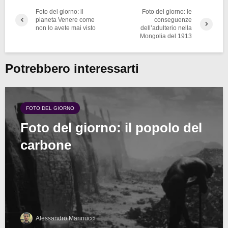
Foto del giorno: il
Foto del giorno: le
pianeta Venere come
conseguenze
non lo avete mai visto
dell’adulterio nella
Mongolia del 1913
Potrebbero interessarti
FOTO DEL GIORNO
Foto del giorno: il popolo del
carbone
Alessandro Marinucci