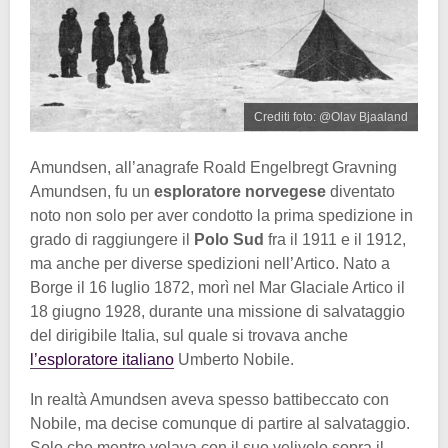
Crediti foto: @Olav Bjaaland
Amundsen, all’anagrafe Roald Engelbregt Gravning
Amundsen, fu un
esploratore norvegese
diventato
noto non solo per aver condotto la prima spedizione in
grado di raggiungere il
Polo Sud
fra il 1911 e il 1912,
ma anche per diverse spedizioni nell’Artico. Nato a
Borge il 16 luglio 1872, morì nel Mar Glaciale Artico il
18 giugno 1928, durante una missione di salvataggio
del dirigibile Italia, sul quale si trovava anche
l’esploratore italiano
Umberto Nobile.
In realtà Amundsen aveva spesso battibeccato con
Nobile, ma decise comunque di partire al salvataggio.
Solo che mentre volava con il suo velivolo sopra il