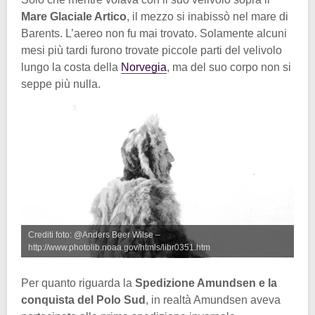
Mare Glaciale Artico
, il mezzo si inabissò nel mare di
Barents. L’aereo non fu mai trovato. Solamente alcuni
mesi più tardi furono trovate piccole parti del velivolo
lungo la costa della
Norvegia
, ma del suo corpo non si
seppe più nulla.
Crediti foto: @Anders Beer Wilse –
http://www.photolib.noaa.gov/htmls/libr0351.htm
Per quanto riguarda la
Spedizione Amundsen e la
conquista del Polo Sud
, in realtà Amundsen aveva