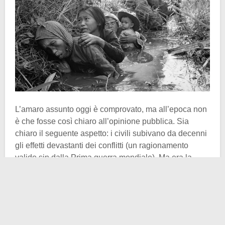
L’amaro assunto oggi è comprovato, ma all’epoca non
è che fosse così chiaro all’opinione pubblica. Sia
chiaro il seguente aspetto: i civili subivano da decenni
gli effetti devastanti dei conflitti (un ragionamento
valido sin dalla Prima guerra mondiale). Ma era la
percezione della loro condizione che variò
sensibilmente con la
guerra in Vietnam
. E chi
contribuì a cambiarla furono principalmente i fotografi
sul campo di battaglia.