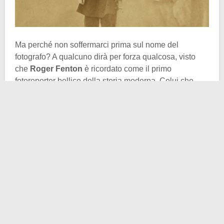
Ma perché non soffermarci prima sul nome del
fotografo? A qualcuno dirà per forza qualcosa, visto
che
Roger Fenton
è ricordato come il primo
fotoreporter bellico della storia moderna. Colui che
mostrò in fotografia gli scenari della
guerra di Crimea
,
cosa inaudita per l’epoca, si dilettava a tempo perso a
fotografare persone e fantasmi. Qui sopra noterete
l’esempio del principe Arthur, duca di Connaught e
Strathearn, settimo figlio della regina Vittoria, e della
sua balia, morta qualche anno prima.
Per definizione la fotografia spiritica fu quel tipo di foto
che si sviluppò fra Otto e Novecento e il cui scopo
dichiarato fu quello di catturare immagini di
fantasmi
, o
comunque di entità paranormali. Il “genere” ebbe un
gran successo in
Inghilterra
e negli
Stati Uniti
. Inoltre