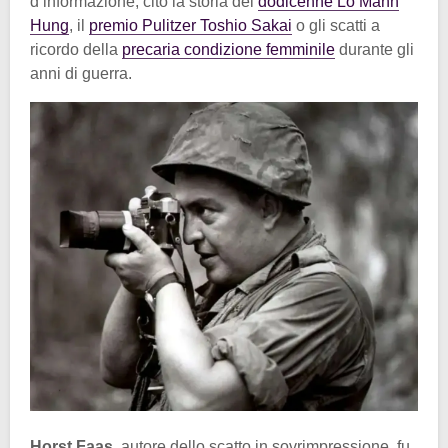
d’informazione, cito la storia del
dodicenne Lo Manh
Hung
, il
premio Pulitzer Toshio Sakai
o gli scatti a
ricordo della
precaria condizione femminile
durante gli
anni di guerra.
Horst Faas
, autore dello scatto in sovrimpressione, fu