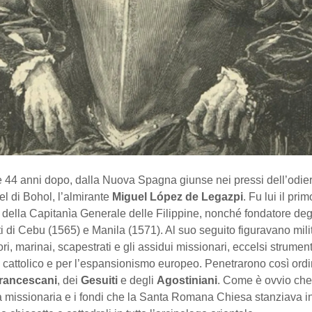
 44 anni dopo, dalla Nuova Spagna giunse nei pressi dell’odier
l di Bohol, l’almirante
Miguel López de Legazpi
. Fu lui il prim
della Capitanìa Generale delle Filippine, nonché fondatore deg
 di Cebu (1565) e Manila (1571). Al suo seguito figuravano milit
ri, marinai, scapestrati e gli assidui missionari, eccelsi strumenti
o cattolico e per l’espansionismo europeo. Penetrarono così ord
rancescani
, dei
Gesuiti
e degli
Agostiniani
. Come è ovvio che 
a missionaria e i fondi che la Santa Romana Chiesa stanziava in