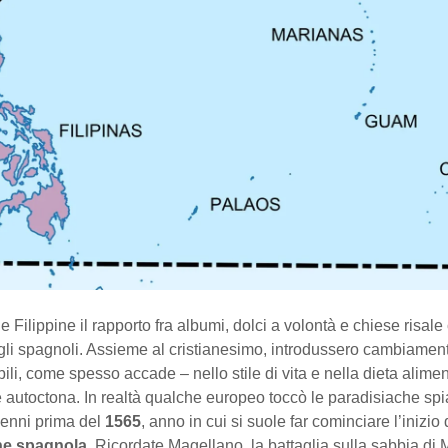
 Filippine il rapporto fra albumi, dolci a volontà e chiese risal
egli spagnoli. Assieme al cristianesimo, introdussero cambiament
ibili, come spesso accade – nello stile di vita e nella dieta alime
 autoctona. In realtà qualche europeo toccò le paradisiache sp
cenni prima del
1565
, anno in cui si suole far cominciare l’inizio 
ne spagnola
. Ricordate Magellano, la battaglia sulla sabbia di