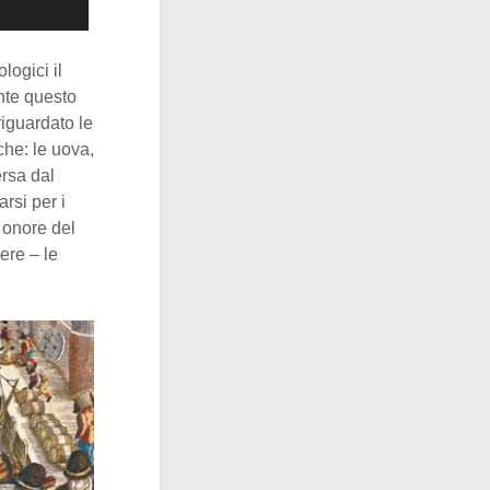
logici il
nte questo
iguardato le
che: le uova,
ersa dal
arsi per i
 onore del
ere – le