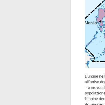
Dunque nelle
all’arrivo d
– e irrevers
popolazione
filippine de
dominazio