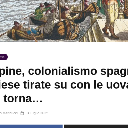
RNA
ppine, colonialismo spa
iese tirate su con le uov
o torna…
o Marinucci
13 Luglio 2025