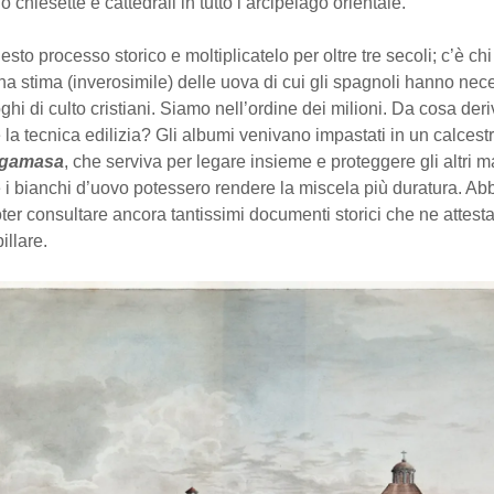
 chiesette e cattedrali in tutto l’arcipelago orientale.
sto processo storico e moltiplicatelo per oltre tre secoli; c’è chi
a stima (inverosimile) delle uova di cui gli spagnoli hanno nece
oghi di culto cristiani. Siamo nell’ordine dei milioni. Da cosa der
la tecnica edilizia? Gli albumi venivano impastati in un calcest
rgamasa
, che serviva per legare insieme e proteggere gli altri ma
 i bianchi d’uovo potessero rendere la miscela più duratura. Ab
oter consultare ancora tantissimi documenti storici che ne attest
illare.