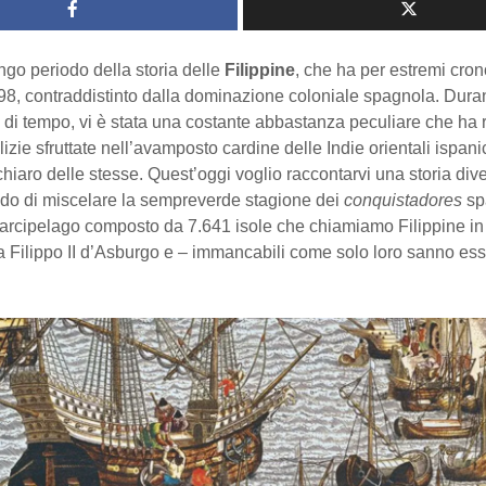
ngo periodo della storia delle
Filippine
, che ha per estremi crono
898, contraddistinto dalla dominazione coloniale spagnola. Dura
di tempo, vi è stata una costante abbastanza peculiare che ha r
lizie sfruttate nell’avamposto cardine delle Indie orientali ispani
 chiaro delle stesse. Quest’oggi voglio raccontarvi una storia div
rado di miscelare la sempreverde stagione dei
conquistadores
sp
l’arcipelago composto da 7.641 isole che chiamiamo Filippine in
 Filippo II d’Asburgo e – immancabili come solo loro sanno ess