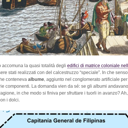
o accomuna la quasi totalità degli
edifici di matrice coloniale nel
essere stati realizzati con del calcestruzzo “speciale”. In che sens
che conteneva
albume
, aggiunto nel conglomerato artificiale pe
arie componenti. La domanda vien da sé: se gli albumi andavano
ragione, in che modo si finiva per sfruttare i tuorli in avanzo? Ah
n i dolci.