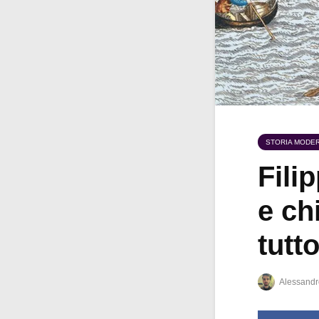
STORIA MODE
Fili
e ch
tutt
Alessandr