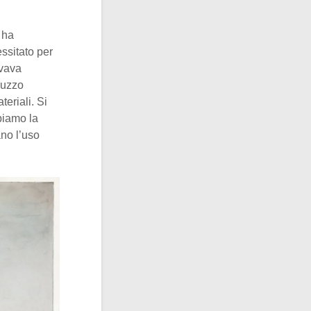
 ha
ssitato per
ivava
ruzzo
teriali. Si
biamo la
ano l’uso