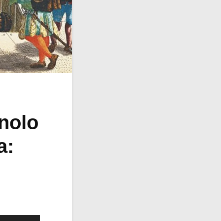
gnolo
a: