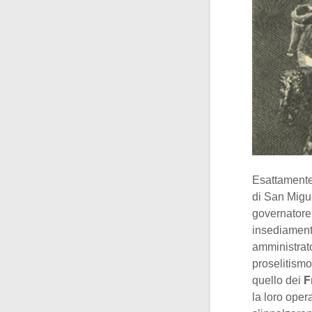
Esattamente
di San Migue
governatore 
insediamenti
amministrato
proselitism
quello dei
F
la loro oper