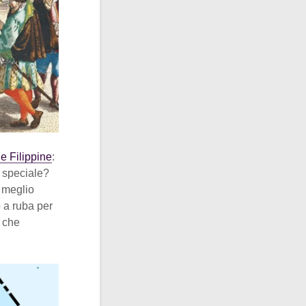
le Filippine
:
o speciale?
r meglio
 a ruba per
, che