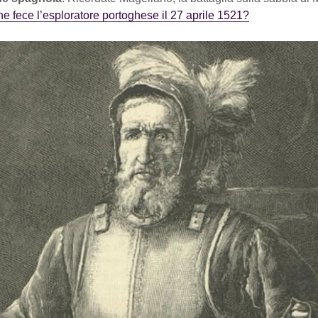
che fece l’esploratore portoghese il 27 aprile 1521?