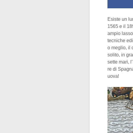
Esiste un lu
1565 e il 1
ampio lasso 
tecniche edi
o meglio, il
solito, in g
sette mari, 
re di Spagna
uova!