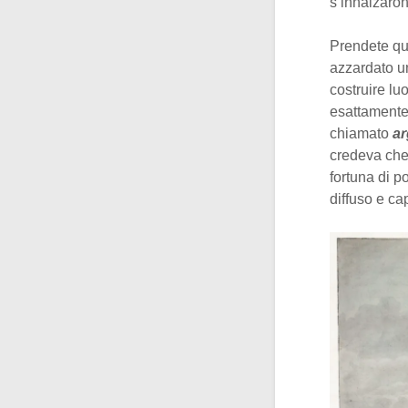
s’innalzarono
Prendete que
azzardato un
costruire lu
esattamente 
chiamato
a
credeva che
fortuna di p
diffuso e cap