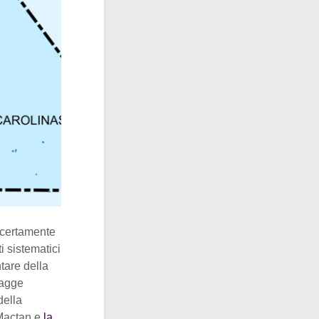
e certamente
i sistematici
ntare della
iagge
della
 Mactan e
la