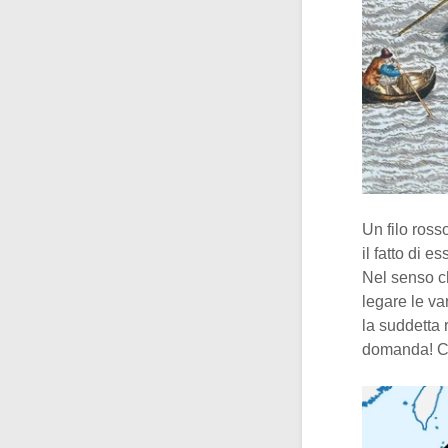
Un filo ross
il fatto di 
Nel senso 
legare le v
la suddetta 
domanda! Co