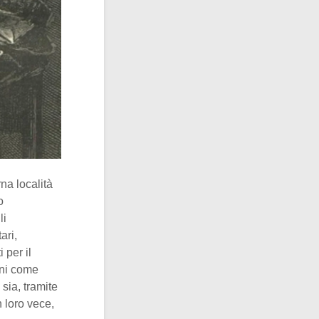
na località
o
li
ari,
 per il
ini come
sia, tramite
 loro vece,