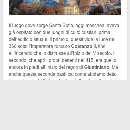
Il luogo dove sorge Santa Sofia, oggi moschea, aveva
già ospitato ben due luoghi di culto cristiani prima
dell’edificio attuale. Il primo di questi vide la luce nel
360 sotto l’imperatore romano
Costanzo II
, fino
all’incendio che lo distrusse all’inizio del V secolo. Il
secondo, che aprì i propri battenti nel 415, era quello
ancora in piedi all’inizio del regno di
Giustiniano
. Ma
anche questa seconda basilica, come abbiamo detto
in apertura, subì il triste destino della prima, finendo
vittima della
rivolta di
Nika
del gennaio 532.
Alle origini di questo moto rivoluzionario vi era l’ostilità
dei cittadini di Costantinopoli verso la politica di
elevata tassazione promossa dall’imperatore
Giustiniano. In quell’epoca, la città era dominata dalle
scuderie dell’ippodromo
, che oltre a radunare il tifo