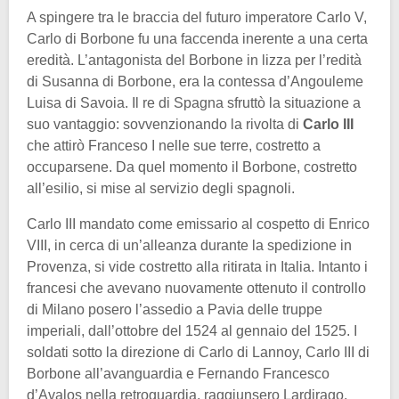
A spingere tra le braccia del futuro imperatore Carlo V,
Carlo di Borbone fu una faccenda inerente a una certa
eredità. L’antagonista del Borbone in lizza per l’redità
di Susanna di Borbone, era la contessa d’Angouleme
Luisa di Savoia. Il re di Spagna sfruttò la situazione a
suo vantaggio: sovvenzionando la rivolta di
Carlo
III
che attirò Franceso I nelle sue terre, costretto a
occuparsene. Da quel momento il Borbone, costretto
all’esilio, si mise al servizio degli spagnoli.
Carlo III mandato come emissario al cospetto di Enrico
VIII, in cerca di un’alleanza durante la spedizione in
Provenza, si vide costretto alla ritirata in Italia. Intanto i
francesi che avevano nuovamente ottenuto il controllo
di Milano posero l’assedio a Pavia delle truppe
imperiali, dall’ottobre del 1524 al gennaio del 1525. I
soldati sotto la direzione di Carlo di Lannoy, Carlo III di
Borbone all’avanguardia e Fernando Francesco
d’Avalos nella retroguardia, raggiunsero Lardirago.