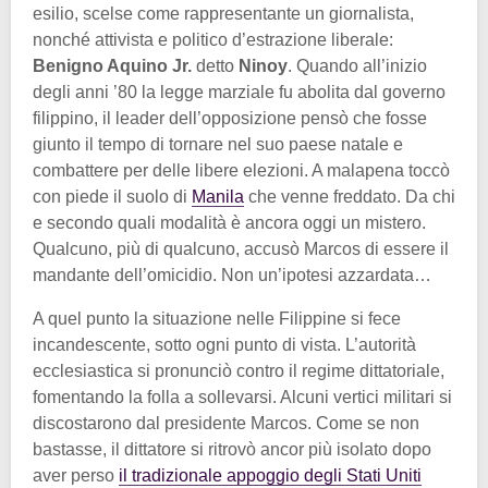
esilio, scelse come rappresentante un giornalista,
nonché attivista e politico d’estrazione liberale:
Benigno Aquino Jr.
detto
Ninoy
. Quando all’inizio
degli anni ’80 la legge marziale fu abolita dal governo
filippino, il leader dell’opposizione pensò che fosse
giunto il tempo di tornare nel suo paese natale e
combattere per delle libere elezioni. A malapena toccò
con piede il suolo di
Manila
che venne freddato. Da chi
e secondo quali modalità è ancora oggi un mistero.
Qualcuno, più di qualcuno, accusò Marcos di essere il
mandante dell’omicidio. Non un’ipotesi azzardata…
A quel punto la situazione nelle Filippine si fece
incandescente, sotto ogni punto di vista. L’autorità
ecclesiastica si pronunciò contro il regime dittatoriale,
fomentando la folla a sollevarsi. Alcuni vertici militari si
discostarono dal presidente Marcos. Come se non
bastasse, il dittatore si ritrovò ancor più isolato dopo
aver perso
il tradizionale appoggio degli Stati Uniti