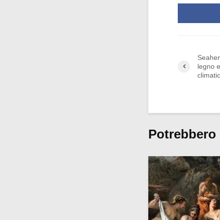
Seahen
legno e
climati
Potrebbero 