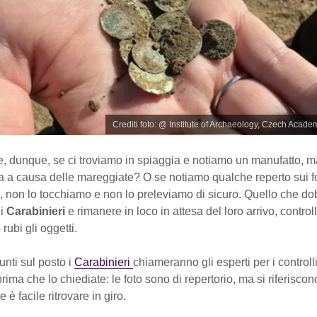
Crediti foto: @ Institute of Archaeology, Czech Acade
e, dunque, se ci troviamo in spiaggia e notiamo un manufatto, m
va a causa delle mareggiate? O se notiamo qualche reperto sui f
, non lo tocchiamo e non lo preleviamo di sicuro. Quello che d
 i
Carabinieri
e rimanere in loco in attesa del loro arrivo, contro
rubi gli oggetti.
unti sul posto i
Carabinieri
chiameranno gli esperti per i controlli 
prima che lo chiediate: le foto sono di repertorio, ma si riferiscon
 è facile ritrovare in giro.