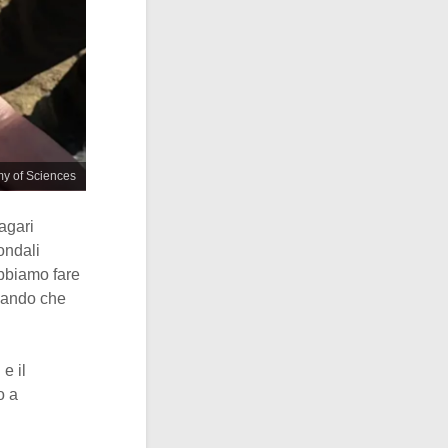
my of Sciences
agari
ondali
obbiamo fare
llando che
e il
o a