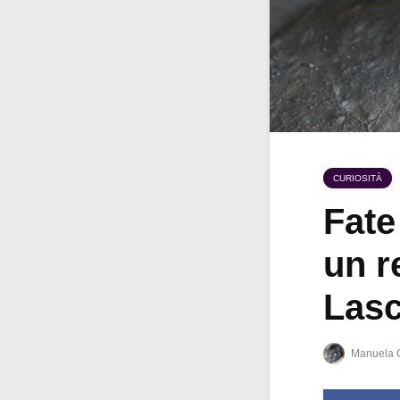
CURIOSITÀ
Fate
un r
Lasc
Manuela 