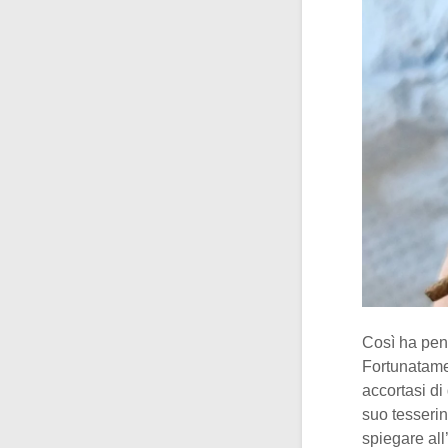
Così ha pens
Fortunatame
accortasi di
suo tesseri
spiegare all