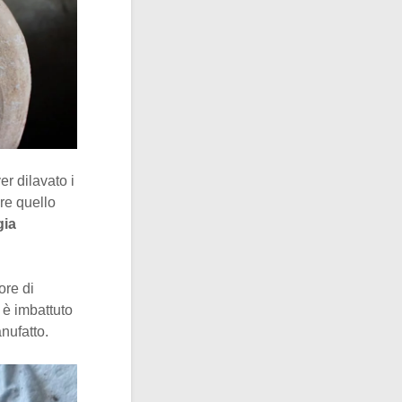
er dilavato i
re quello
gia
ore di
 è imbattuto
nufatto.