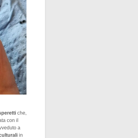
speretti
che,
ta con il
ovveduto a
ulturali
in