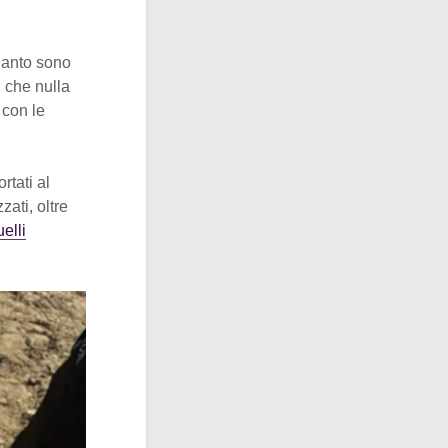
uanto sono
, che nulla
 con le
rtati al
zati, oltre
elli