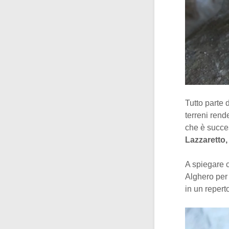
Tutto parte 
terreni rend
che è succe
Lazzaretto,
A spiegare 
Alghero per 
in un repert