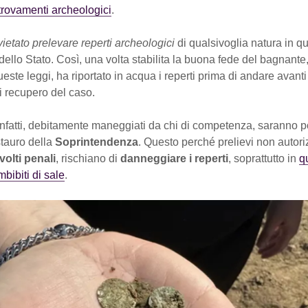
itrovamenti archeologici
.
vietato prelevare reperti archeologici
di qualsivoglia natura in q
 dello Stato. Così, una volta stabilita la buona fede del bagnante
este leggi, ha riportato in acqua i reperti prima di andare avanti
i recupero del caso.
 infatti, debitamente maneggiati da chi di competenza, saranno po
stauro della
Soprintendenza
. Questo perché prelievi non autoriz
svolti penali
, rischiano di
danneggiare i reperti
, soprattutto in
qu
bibiti di sale
.