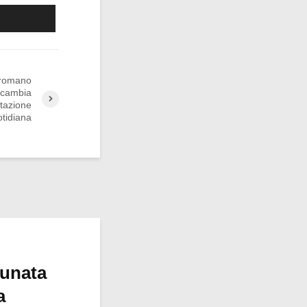
 romano
 cambia
ntazione
tidiana
tunata
a