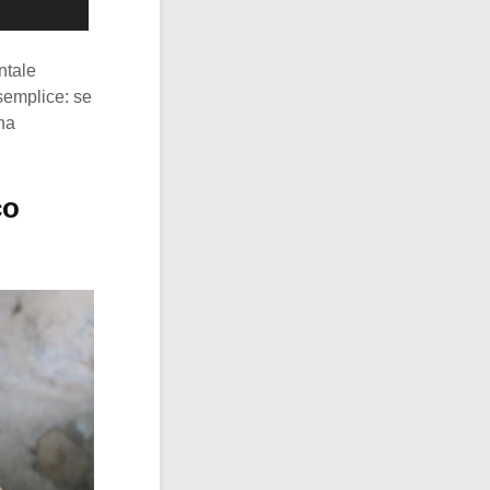
ntale
 semplice: se
na
co