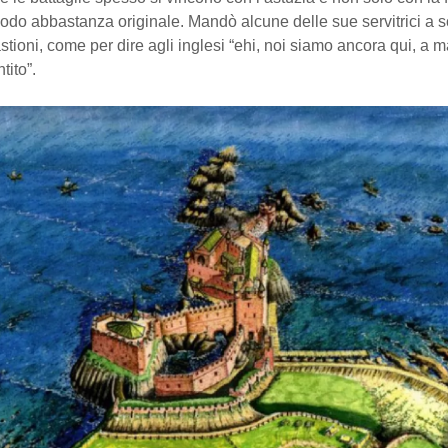
odo abbastanza originale. Mandò alcune delle sue servitrici a sc
stioni, come per dire agli inglesi “ehi, noi siamo ancora qui, a 
tito”.