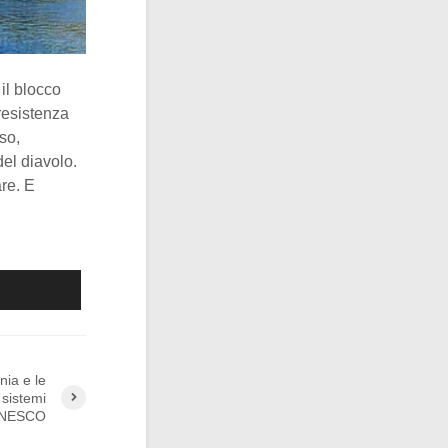
 il blocco
 resistenza
so,
del diavolo.
are. E
nia e le
 sistemi
l’UNESCO