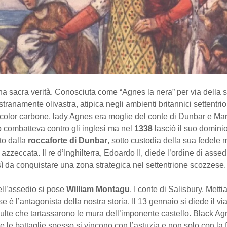
a sacra verità. Conosciuta come “Agnes la nera” per via della 
tranamente olivastra, atipica negli ambienti britannici settentrion
 color carbone, lady Agnes era moglie del conte di Dunbar e Ma
 combatteva contro gli inglesi ma nel
1338
lasciò il suo dominio
to dalla
roccaforte di Dunbar
, sotto custodia della sua fedele 
 azzeccata. Il re d’Inghilterra, Edoardo II, diede l’ordine di assedi
sì da conquistare una zona strategica nel settentrione scozzese.
ell’assedio si pose
William Montagu
, I conte di Salisbury. Metti
se è l’antagonista della nostra storia. Il 13 gennaio si diede il vi
ulte che tartassarono le mura dell’imponente castello. Black Ag
le battaglie spesso si vincono con l’astuzia e non solo con la f