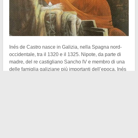
Inés de Castro nasce in Galizia, nella Spagna nord-
occidentale, tra il 1320 e il 1325. Nipote, da parte di
madre, del re castigliano Sancho IV e membro di una
delle famiglia galiziane più importanti dell’epoca. Inés
in giovane età cade innamorata di un altrettanto
giovane ragazzo di nome
Pietro
(in realtà Pedro). Fin
qui nulla di strano, se non fosse che Pietro è principe
di Portogallo, erede al trono e promesso sposo della
cugina di Inés. Boom!