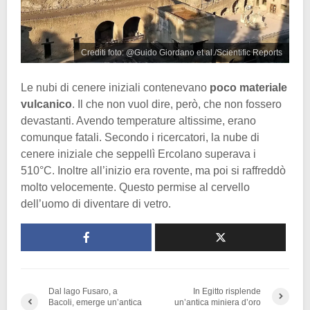
Crediti foto: @Guido Giordano et al./Scientific Reports
Le nubi di cenere iniziali contenevano
poco materiale
vulcanico
. Il che non vuol dire, però, che non fossero
devastanti. Avendo temperature altissime, erano
comunque fatali. Secondo i ricercatori, la nube di
cenere iniziale che seppellì Ercolano superava i
510°C. Inoltre all’inizio era rovente, ma poi si raffreddò
molto velocemente. Questo permise al cervello
dell’uomo di diventare di vetro.
Dal lago Fusaro, a
In Egitto risplende
Bacoli, emerge un’antica
un’antica miniera d’oro