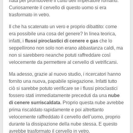
nata per promuovere il culto dell’imperatore romano.
Curiosamente il cervello di questo uomo si era
trasformato in vetro.
Il che ha scatenato un vero e proprio dibattito: come
era possibile una cosa del genere? In linea teorica,
infatti, i
flussi piroclastici di cenere e gas
che lo
seppellirono non solo non erano abbastanza caldi, ma
non si sarebbero neanche potuti raffreddare così
velocemente da permettere al cervello di vetrificarsi.
Ma adesso, grazie al nuovo studio, i ricercatori hanno
fornito una nuova, papabile spiegazione. Infatti tutto
ciò si sarebbe potuto verificare se i flussi piroclastici
fossero stati immediatamente preceduti da una
nube
di cenere surriscaldata
. Proprio questa nube avrebbe
prima riscaldato rapidamente e poi altrettanto
velocemente raffreddato il cervello dell’uomo, proprio
durante la dissipazione della nube stessa. E questo
avrebbe trasformato il cervello in vetro.