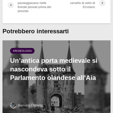
passeggiavano nelle
cervello di vetro di
foreste pluviali prima del
Ercolano
previsto
Potrebbero interessarti
ARCHEOLOGIA
Un’antica porta medievale si
nascondeva sotto il
Parlamento olandese all’Aia
Manuela Chimera