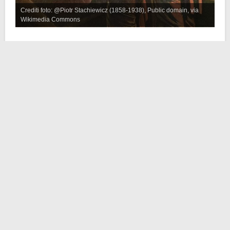
Crediti foto: @Piotr Stachiewicz (1858-1938), Public domain, via
Wikimedia Commons
Nerone nacque il 15 dicembre del 37 d.C. A due anni
la madre,
Agrippina Minore
(bisnipote di
Augusto,
primo imperatore di Roma
), fu esiliata dall’
imperatore
Caligol
a. A tre anni Gneo Domizio Enobarbo, il padre
di Nerone, morì e il futuro imperatore romano fu
affidato alle cure della zia.
Nel 41 d.C. avvenne l’
assassinio di Caligola
e sul
trono salì l’
imperatore Claudio
. Così Nerone poté
riunirsi alla madre, la quale poco dopo sposò lo zio
Claudio. Tecnicamente l’imperatore aveva un figlio
biologico, ma decise comunque di designare Nerone,
suo pronipote e figliastro, come rede. Nel 54 d.C. così
Nerone divenne, a soli 16 anni, il
quinto imperatore
di Roma
e (spoiler) l’ultimo dei Giulio-Claudii.