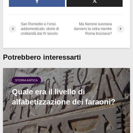
San Romedio e l’orso
Ma Nerone suonava
addomesticato: storie di
davvero la cetra mentre
cristianità dal IV secolo
Roma bruciava?
Potrebbero interessarti
STORIA ANTICA
Quale era il livello di
alfabetizzazione dei faraoni?