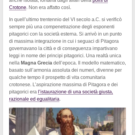
anche isolata, lontana dagli affari della
polis di
Crotone
. Non era affatto così.
In quell’ultimo trentennio del VI secolo a.C. si verificò
sempre più una compenetrazione degli esponenti
pitagorici con la società esterna. Si arrivò in un punto
di massima integrazione in cui i seguaci di Pitagora
governavano la città e di conseguenza impartivano
leggi in nome dei principi pitagorici. Una realtà unica
nella
Magna Grecia
dell’epoca. Il modello matematico,
basato sull’armonia assoluta dei numeri, divenne per
qualche tempo il prospetto di vita comunitaria
crotonese. L’aspirazione massima di Pitagora e dei
pitagorici era
l’istaurazione di una società giusta,
razionale ed egualitaria
.