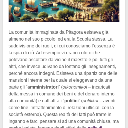
La comunità immaginata da Pitagora esisteva già,
almeno nel suo piccolo, ed era la Scuola stessa. La
suddivisione dei ruoli, di cui conosciamo l’essenza è
la spia di ciò. Ad esempio vi erano coloro che
potevano ascoltare da vicino il maestro e poi tutti gli
altri, che invece udivano da lontano gli insegnamenti,
perché ancora indegni. Esisteva una ripartizione delle
mansioni interne per la quale si eleggevano da una
parte gli “
amministratori
” (
oikonomikoi
– incaricati
della messa in comune dei beni e del denaro interno
alla comunità) e dall’altra i “
politici
” (
politikoi
– aventi
come fine l’intrattenimento di relazioni ufficiali con la
società esterna). Questa realtà dei fatti può trarre in
inganno e farci pensare sì ad una comunità chiusa, ma