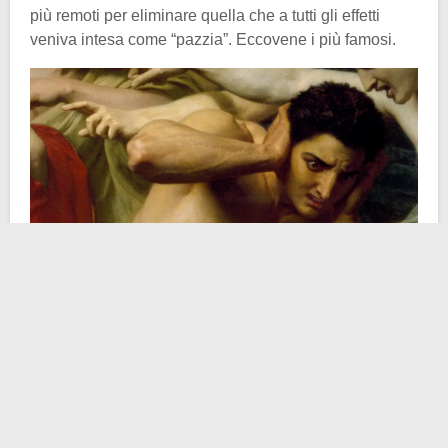
più remoti per eliminare quella che a tutti gli effetti
veniva intesa come “pazzia”. Eccovene i più famosi.
Esorcismo
– Se l’essenza di qualunque tipo di
esorcismo è la lotta contro il male, allora il trattamento
in linea di massima dovrebbe funzionare anche contro
il tormento più recondito e incomprensibile, quello
mentale. Così come lo presupponevano gli esorcisti
che imbracciavano una Bibbia ed una croce in tempi