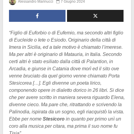
Alessandro Marinucci
7 Giugno 2024
“Figlio di Euforbio o di Eufemio, ma secondo altri figlio
di Eucleide o Iete o Esiodo
.
O
riginario della città di
Imera in Sicilia, ed a tale motivo è chiamato l’imerese.
Ma per altri è originario di Matauria, in Italia. Secondo
certi altri è stato esiliato dalla città di Palantion, in
Arcadia, e giunse in Catania dove morì ed il sito ove
venne bruciato da quel giorno venne chiamato Porta
Stesicorea […]. Egli divenne un poeta lirico,
componendo opere in dialetto dorico in 26 libri. Si dice
che per avere scritto in maniera severa riguardo Elena,
divenne cieco. Ma pare che, ritrattando e scrivendo la
Palinodia, ispirata da un sogno, egli riacquistò la vista.
Ebbe per nome
Stesicoro
in quanto per primo unì un
coro alla musica per citara, ma prima il suo nome fu
Tisia”
.