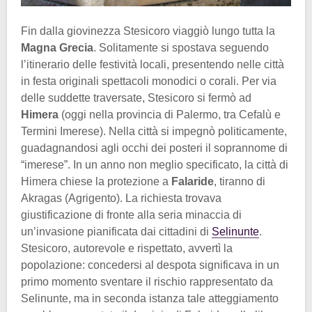
Fin dalla giovinezza Stesicoro viaggiò lungo tutta la
Magna Grecia
. Solitamente si spostava seguendo
l’itinerario delle festività locali, presentendo nelle città
in festa originali spettacoli monodici o corali. Per via
delle suddette traversate, Stesicoro si fermò ad
Himera
(oggi nella provincia di Palermo, tra Cefalù e
Termini Imerese). Nella città si impegnò politicamente,
guadagnandosi agli occhi dei posteri il soprannome di
“imerese”. In un anno non meglio specificato, la città di
Himera chiese la protezione a
Falaride
, tiranno di
Akragas (Agrigento). La richiesta trovava
giustificazione di fronte alla seria minaccia di
un’invasione pianificata dai cittadini di
Selinunte
.
Stesicoro, autorevole e rispettato, avvertì la
popolazione: concedersi al despota significava in un
primo momento sventare il rischio rappresentato da
Selinunte, ma in seconda istanza tale atteggiamento