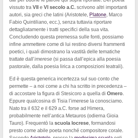
vissuto tra
VII
e
VI secolo a.C.
scrivono altri importanti
autori, sia greci che latini (Aristotele,
Platone
, Marco
Fabio Quintiliano, ecc.), senza tuttavia riportare
dettagliatamente i tratti specifici della sua vita.
Concludendo questa premessa sulle fonti, possiamo
infine ammettere come di lui restino diversi frammenti
poetici, i quali dimostrano la vastità delle tematiche
trattate dall’
imerese
(si passa dall’epica alla poesia
pastorale, dalla poesia lirica a composizioni teatrali).
Ed è questa generica incertezza sul suo conto che
permette – a noi come a chi ha scritto in precedenza –
di accostare la figura di Stesicoro a quella di
Omero
.
Eppure qualcosina di Tisia l’imerese la conosciamo.
Nato tra il 632 e il 629 a.C. forse ad Himera,
probabilmente nell’antica Metauros (odierna Gioia
Tauro). Frequentò la
scuola locrese
, formandosi
presto come abile poeta nonché compositore corale.
Secondo
Aristotele
, presso la
medesima scuola
egli