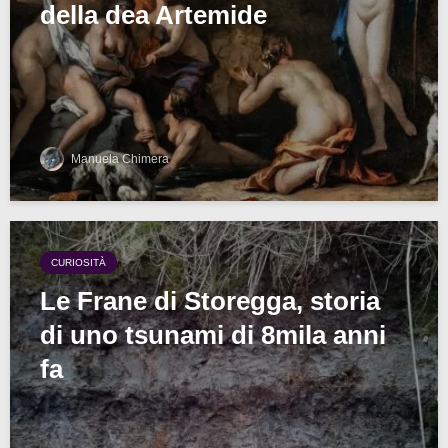
della dea Artemide
Manuela Chimera
CURIOSITÀ
Le Frane di Storegga, storia
di uno tsunami di 8mila anni
fa