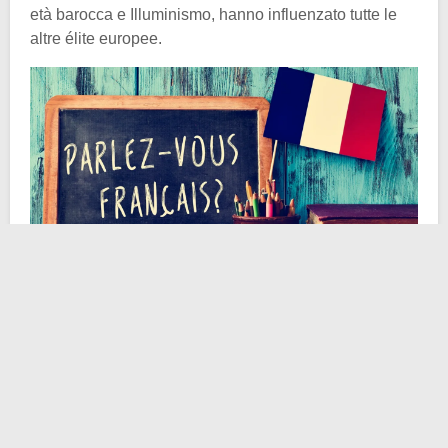
età barocca e Illuminismo, hanno influenzato tutte le
altre élite europee.
Il quesito che mi pongo e al quale sottopongo voi
lettori è di carattere storico. Dunque cerchiamo un
punto di partenza che possa accontentare la nostra
sete cronologica. Già sotto Luigi XIII, re di Francia dal
1610 al 1643,
l’opera del cardinale Richelieu
gettò le
basi per la trasformazione del regno francese in un