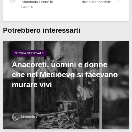
l’illuminato Leone III
divenuto possibile
Isaurico
Potrebbero interessarti
STORIA MEDIEVALE
Anacoreti, uomini e donne
che nel Medioevo si facevano
murare vivi
Manuela Chimera