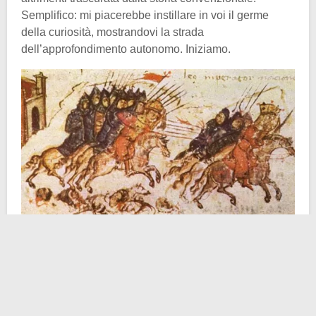
Semplifico: mi piacerebbe instillare in voi il germe
della curiosità, mostrandovi la strada
dell’approfondimento autonomo. Iniziamo.
Partiamo dall’aggettivo “bulgaro” chiedendoci tutti
assieme appassionatamente: chi erano? Prima
dell’unione, questi bulgari erano un gruppo di tribù
turciche, contraddistinti da elementi iranici, talvolta in
guerra tra di loro e ognuno con i propri interessi