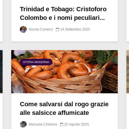
Trinidad e Tobago: Cristoforo
Colombo e i nomi peculiari...
Nicola Comerci
14 Settembre 2025
STORIA MODERNA
Come salvarsi dal rogo grazie
alle salsicce affumicate
Manuela Chimera
25 Agosto 2025