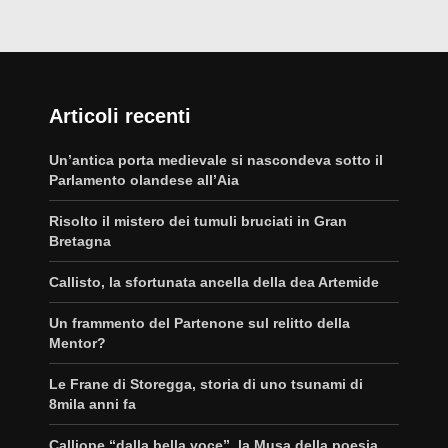
Articoli recenti
Un’antica porta medievale si nascondeva sotto il
Parlamento olandese all’Aia
Risolto il mistero dei tumuli bruciati in Gran
Bretagna
Callisto, la sfortunata ancella della dea Artemide
Un frammento del Partenone sul relitto della
Mentor?
Le Frane di Storegga, storia di uno tsunami di
8mila anni fa
Calliope “dalla bella voce”, la Musa della poesia