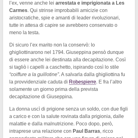
l’ex, venne anche lei
arrestata e imprigionata a Les
Carmes
. Qui strinse improbabili amicizie con
aristocratiche, spie e amanti di leader rivoluzionari,
tutte in attesa di capire se avrebbero conservato o
meno la testa.
Di sicuro l’ex marito non la conservò: lo
ghigliottinarono nel 1794. Giuseppina pensò dunque
di essere anche lei destinata alla decapitazione. Così
si tagliò i capelli a caschetto, ispirando così lo stile
“coiffure a la guillotine”
. A salvarla dalla ghigliottina fu
la provvidenziale caduta di
Robespierre
. E fra l’altro
solamente un giorno prima della prevista
decapitazione di Giuseppina.
La donna uscì di prigione senza un soldo, con due figli
a carico e con la salute rovinata dalla prigionia, dalle
malattie e dalla malnutrizione. Poco dopo, però,
intraprese una relazione con
Paul Barras
, ricco