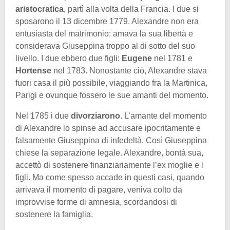
aristocratica
, partì alla volta della Francia. I due si
sposarono il 13 dicembre 1779. Alexandre non era
entusiasta del matrimonio: amava la sua libertà e
considerava Giuseppina troppo al di sotto del suo
livello. I due ebbero due figli:
Eugene
nel 1781 e
Hortense
nel 1783. Nonostante ciò, Alexandre stava
fuori casa il più possibile, viaggiando fra la Martinica,
Parigi e ovunque fossero le sue amanti del momento.
Nel 1785 i due
divorziarono
. L’amante del momento
di Alexandre lo spinse ad accusare ipocritamente e
falsamente Giuseppina di infedeltà. Così Giuseppina
chiese la separazione legale. Alexandre, bontà sua,
accettò di sostenere finanziariamente l’ex moglie e i
figli. Ma come spesso accade in questi casi, quando
arrivava il momento di pagare, veniva colto da
improvvise forme di amnesia, scordandosi di
sostenere la famiglia.