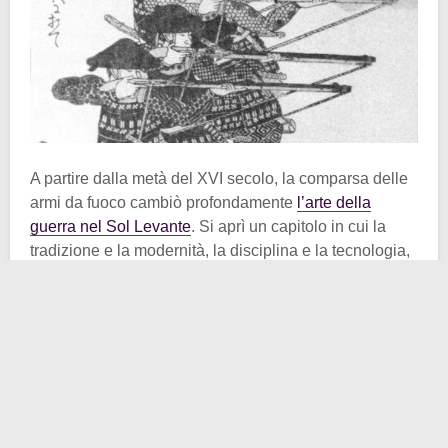
A partire dalla metà del XVI secolo, la comparsa delle
armi da fuoco cambiò profondamente
l’arte della
guerra nel Sol Levante
. Si aprì un capitolo in cui la
tradizione e la modernità, la disciplina e la tecnologia,
si trovarono a convivere e, talvolta, a scontrarsi. Di
quel capitolo mi piacerebbe parlarvi quest’oggi,
analizzandone i più disparati aspetti storici.
Tutto ebbe inizio nel
1543
, quando una giunca cinese
diretta a Okinawa fu costretta a cercare rifugio
sull’isola giapponese di Tanegashima, a causa di una
tempesta. A bordo c’erano anche alcuni mercanti