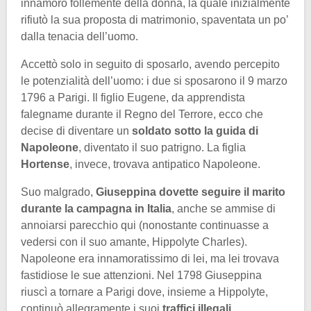
innamorò follemente della donna, la quale inizialmente
rifiutò la sua proposta di matrimonio, spaventata un po’
dalla tenacia dell’uomo.
Accettò solo in seguito di sposarlo, avendo percepito
le potenzialità dell’uomo: i due si sposarono il 9 marzo
1796 a Parigi. Il figlio Eugene, da apprendista
falegname durante il Regno del Terrore, ecco che
decise di diventare un
soldato sotto la guida di
Napoleone
, diventato il suo patrigno. La figlia
Hortense
, invece, trovava antipatico Napoleone.
Suo malgrado,
Giuseppina dovette seguire il marito
durante la campagna in Italia
, anche se ammise di
annoiarsi parecchio qui (nonostante continuasse a
vedersi con il suo amante, Hippolyte Charles).
Napoleone era innamoratissimo di lei, ma lei trovava
fastidiose le sue attenzioni. Nel 1798 Giuseppina
riuscì a tornare a Parigi dove, insieme a Hippolyte,
continuò allegramente i suoi
traffici illegali