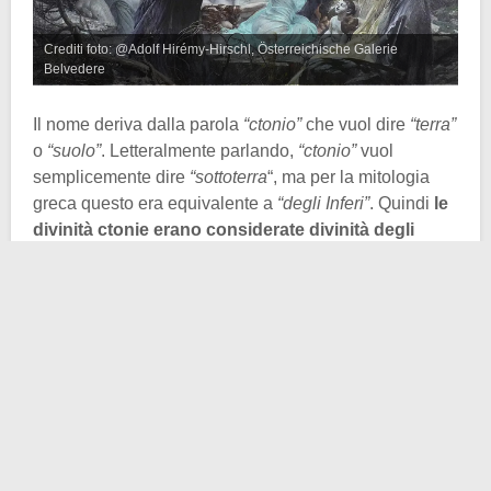
Crediti foto: @Adolf Hirémy-Hirschl, Österreichische Galerie
Belvedere
Il nome deriva dalla parola
“ctonio”
che vuol dire
“terra”
o
“suolo”
. Letteralmente parlando,
“ctonio”
vuol
semplicemente dire
“sottoterra
“, ma per la mitologia
greca questo era equivalente a
“degli Inferi”
. Quindi
le
divinità ctonie erano considerate divinità degli
Inferi
.
Solitamente i
sacrifici agli dei ctonii
erano sepolti o
bruciati in trincee, non bruciati su un altare. Anche
sangue e
libagioni
erano versati nel terreno. Come
potete ben immaginare, le divinità ctonie di solito
erano adorate di notte, al buio. A seconda della divinità
venerata, cambiava il tipo di animale sacrificato. Chi
venerava Demetra, di solito sacrificava dei maiali,
mentre Ecate voleva i cani (i cui corpi erano lasciati ai