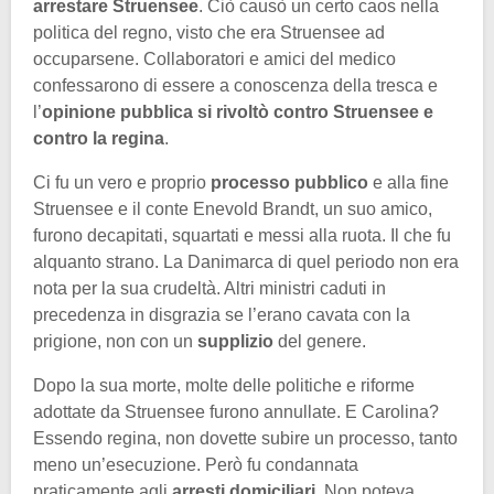
arrestare Struensee
. Ciò causò un certo caos nella
politica del regno, visto che era Struensee ad
occuparsene. Collaboratori e amici del medico
confessarono di essere a conoscenza della tresca e
l’
opinione pubblica si rivoltò contro Struensee e
contro la regina
.
Ci fu un vero e proprio
processo pubblico
e alla fine
Struensee e il conte Enevold Brandt, un suo amico,
furono decapitati, squartati e messi alla ruota. Il che fu
alquanto strano. La Danimarca di quel periodo non era
nota per la sua crudeltà. Altri ministri caduti in
precedenza in disgrazia se l’erano cavata con la
prigione, non con un
supplizio
del genere.
Dopo la sua morte, molte delle politiche e riforme
adottate da Struensee furono annullate. E Carolina?
Essendo regina, non dovette subire un processo, tanto
meno un’esecuzione. Però fu condannata
praticamente agli
arresti domiciliari
. Non poteva