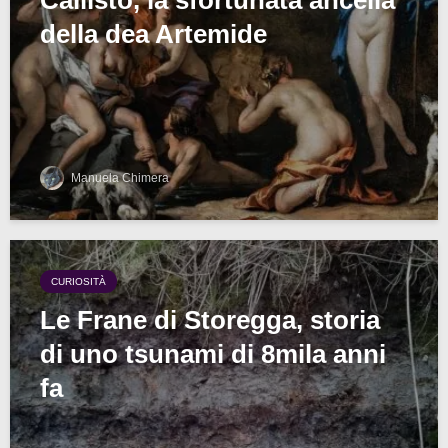
Callisto, la sfortunata ancella
della dea Artemide
Manuela Chimera
CURIOSITÀ
Le Frane di Storegga, storia
di uno tsunami di 8mila anni
fa