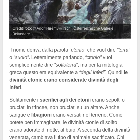
Crediti foto: @Adolf Hirémy-Hirschl, Österreichische Galerie
Belvedere
Il nome deriva dalla parola
“ctonio”
che vuol dire
“terra”
o
“suolo”
. Letteralmente parlando,
“ctonio”
vuol
semplicemente dire
“sottoterra
“, ma per la mitologia
greca questo era equivalente a
“degli Inferi”
. Quindi
le
divinità ctonie erano considerate divinità degli
Inferi
.
Solitamente i
sacrifici agli dei ctonii
erano sepolti o
bruciati in trincee, non bruciati su un altare. Anche
sangue e
libagioni
erano versati nel terreno. Come
potete ben immaginare, le divinità ctonie di solito
erano adorate di notte, al buio. A seconda della divinità
venerata, cambiava il tipo di animale sacrificato. Chi