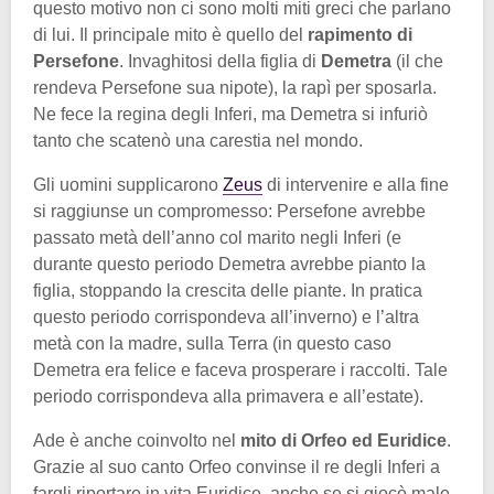
questo motivo non ci sono molti miti greci che parlano
di lui. Il principale mito è quello del
rapimento di
Persefone
. Invaghitosi della figlia di
Demetra
(il che
rendeva Persefone sua nipote), la rapì per sposarla.
Ne fece la regina degli Inferi, ma Demetra si infuriò
tanto che scatenò una carestia nel mondo.
Gli uomini supplicarono
Zeus
di intervenire e alla fine
si raggiunse un compromesso: Persefone avrebbe
passato metà dell’anno col marito negli Inferi (e
durante questo periodo Demetra avrebbe pianto la
figlia, stoppando la crescita delle piante. In pratica
questo periodo corrispondeva all’inverno) e l’altra
metà con la madre, sulla Terra (in questo caso
Demetra era felice e faceva prosperare i raccolti. Tale
periodo corrispondeva alla primavera e all’estate).
Ade è anche coinvolto nel
mito di Orfeo ed Euridice
.
Grazie al suo canto Orfeo convinse il re degli Inferi a
fargli riportare in vita Euridice, anche se si giocò male