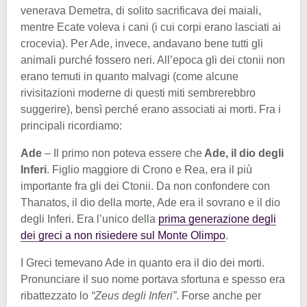
venerava Demetra, di solito sacrificava dei maiali,
mentre Ecate voleva i cani (i cui corpi erano lasciati ai
crocevia). Per Ade, invece, andavano bene tutti gli
animali purché fossero neri. All’epoca gli dei ctonii non
erano temuti in quanto malvagi (come alcune
rivisitazioni moderne di questi miti sembrerebbro
suggerire), bensì perché erano associati ai morti. Fra i
principali ricordiamo:
Ade
– Il primo non poteva essere che
Ade, il dio degli
Inferi
. Figlio maggiore di Crono e Rea, era il più
importante fra gli dei Ctonii. Da non confondere con
Thanatos, il dio della morte, Ade era il sovrano e il dio
degli Inferi. Era l’unico della
prima generazione degli
dei greci a non risiedere sul Monte Olimpo
.
I Greci temevano Ade in quanto era il dio dei morti.
Pronunciare il suo nome portava sfortuna e spesso era
ribattezzato lo
“Zeus degli Inferi”
. Forse anche per