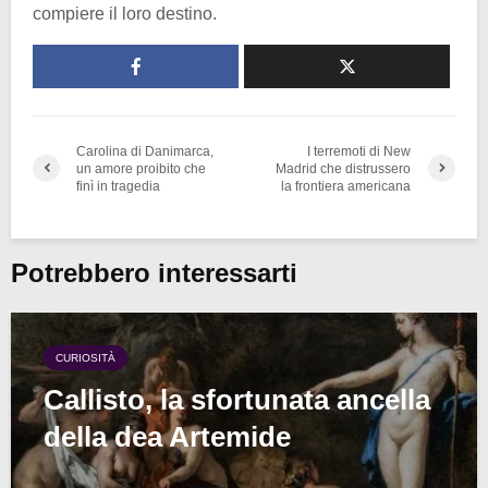
compiere il loro destino.
Carolina di Danimarca,
I terremoti di New
un amore proibito che
Madrid che distrussero
finì in tragedia
la frontiera americana
Potrebbero interessarti
CURIOSITÀ
Callisto, la sfortunata ancella
della dea Artemide