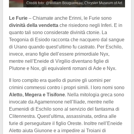
Crediti foto: @William Bouguereau, Chrysler Museum of Art
Le Furie
– Chiamate anche Erinni, le Furie sono
divinità della vendetta
che risiedono negli Inferi. E in
quanto tali sono considerate divinità ctonie. La
Teogonia di Esiodo racconta che nacquero dal sangue
di Urano quando quest’ultimo fu castrato. Per Eschilo,
invece, erano figlie dell’essere primordiale Nyx,
mentre nell’Eneide di Virgilio diventano figlie di
Plutone e Nox, gli equivalenti romani di Ade e Nyx.
Il loro compito era quello di punire gli uomini per
crimini commessi contro i propri simili. I loro nomi sono
Aletto, Megera e Tisifone
. Nella mitologia greca sono
invocate da Agamennone nell’Iliade, mentre nelle
Eumenidi di Eschilo sono al servizio del fantasma di
Clitennestra. Quest’ultima, assassinata, ordina alle
furie di perseguitare il figlio Oreste. Inoltre nell’Eneide
Aletto aiuta Giunone e a impedire ai Troiani di