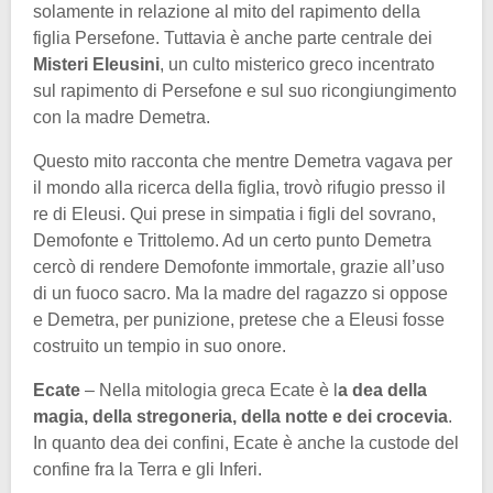
solamente in relazione al mito del rapimento della
figlia Persefone. Tuttavia è anche parte centrale dei
Misteri Eleusini
, un culto misterico greco incentrato
sul rapimento di Persefone e sul suo ricongiungimento
con la madre Demetra.
Questo mito racconta che mentre Demetra vagava per
il mondo alla ricerca della figlia, trovò rifugio presso il
re di Eleusi. Qui prese in simpatia i figli del sovrano,
Demofonte e Trittolemo. Ad un certo punto Demetra
cercò di rendere Demofonte immortale, grazie all’uso
di un fuoco sacro. Ma la madre del ragazzo si oppose
e Demetra, per punizione, pretese che a Eleusi fosse
costruito un tempio in suo onore.
Ecate
– Nella mitologia greca Ecate è l
a dea della
magia, della stregoneria, della notte e dei crocevia
.
In quanto dea dei confini, Ecate è anche la custode del
confine fra la Terra e gli Inferi.