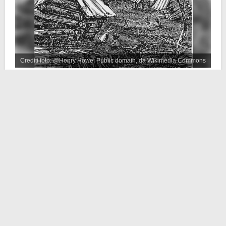
Crediti foto: @Henry Howe, Public domain, da Wikimedia Commons
Tutto iniziò il 16 dicembre 1811. Durante la notte, una
prima scossa
si manifestò nella zona dell’
Arkansas
nordorientale. Erano le 2:15 di notte circa. Ad essa
seguirono decine di
scosse di assestamento
. Si
stima che la prima scossa avesse un’intensità di 7,7,
con le scosse di assestamento comprese fra 6 e 7
della scala Richter.
Dai resoconti si parla di danni limitati, ma sparpagliati
in giro. Molte delle
case di coloni in parte crollarono
,
così come tantissimi alberi. Alcune zone aumentarono
o diminuirono di altitudine. Fra l’altro il Mississippi