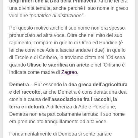
degli Inferi che la Dea della Primavera
. Anche lei era
una divinità temuta, anche perché il suo nome in greco
vuol dire
“portatrice di distruzione”
.
Per questo motivo anche il suo nome non era spesso
pronunciato ad altra voce. Oltre che nel mito del suo
rapimento, compare in quello di Orfeo ed Euridice (è
lei che convince Ade a lasciar andare i due), in quello
di Ercole e di Cerbero, la troviamo citata nell’Odissea
quando
Ulisse le sacrifica un ariete
e nell’Orfismo è
indicata come madre di
Zagreo
.
Demetra
– Pur essendo la
dea greca dell’agricoltura
e del raccolto
, anche Demetra è considerata una dea
ctonia a causa dell’
associazione fra i raccolti, la
terra e i defunti
. A differenza di Ade e Persefone,
Demetra non era particolarmente temuta: il suo nome
era pronunciato tranquillamente ad alta voce.
Fondamentalmente di Demetra si sente parlare