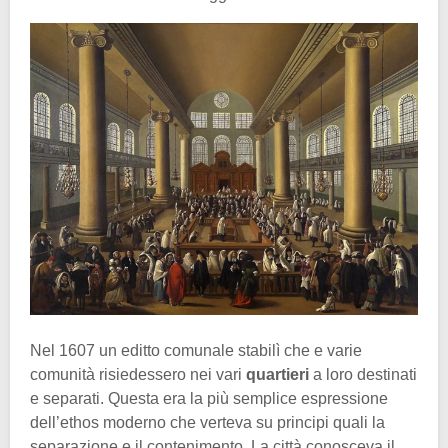
Nel 1607 un editto comunale stabilì che e varie
comunità risiedessero nei vari
quartieri
a loro destinati
e separati. Questa era la più semplice espressione
dell’ethos moderno che verteva su principi quali la
separazione e il contenimento. La città conosceva il