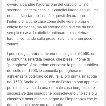
ovvero a bandire l’adorazione del corpo di Cristo
secondo i dettami cattolici. I cattolici furono espulsi, ma
non tutti lasciarono la città e questi decorarono
l’interno di alcune case come delle vere e proprie
chiese barocche, ma all’esterno non diverse da una
semplice casa. I cattolici continuarono a celebrare i
loro riti, contando sulla presenza di funzionari poco
zelanti.
I primi rifugiati
ebrei
arrivarono in seguito al 1580: era
la comunità sefardita iberica, che prese il nome di
“portoghese”. Amsterdam concesse la pratica pubblica
del culto nel 1603; le comunità portoghese e
ashkenazita poterono costruire la loro prima sinagoga
nel 1639. Anche questa però dall’esterno non appariva
poi molto diversa da una normale casa borghese. Le
successive due sinagoghe possedevano uno stile più
classico e monumentale segno dell’importanza che le
due comunità avevano raggiunto.