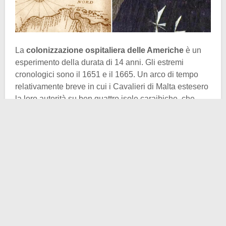
La
colonizzazione ospitaliera delle Americhe
è un
esperimento della durata di 14 anni. Gli estremi
cronologici sono il 1651 e il 1665. Un arco di tempo
relativamente breve in cui i Cavalieri di Malta estesero
la loro autorità su ben quattro isole caraibiche, che
sulla mappa potete scorgere voi stessi col nome di
Saint Christopher, Saint Martin, Saint Barthélemy,
Saint Croix. I toponimi non tradiscono il vostro intuito:
c’è di mezzo la Francia.
Francesi erano le isole appena citate fino all’entrata in
scena degli Ospitalieri. O meglio, non erano
propriamente della corona di Francia, bensì della
Compagnie des Îles de l’Amérique
, una compagnia
commerciale operante nel Nuovo Mondo sotto l’egida