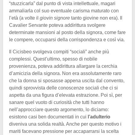
“stuzzicarla” dal punto di vista intellettuale, magari
ammaliarla col suo eventuale carisma maturato con
l’età (a volte il
giovin signore
tanto giovine non era). Il
Cavalier Servante poteva addirittura svolgere
determinate mansioni al posto della signora, come fare
le compere, occuparsi della corrispondenza e così via.
Il Cicisbeo svolgeva compiti “sociali” anche più
complessi. Quest’ultimo, spesso di nobile
provenienza, poteva addirittura allargare la cerchia
d’amicizia della signora. Non era assolutamente raro
che la donna si sposasse appena uscita dal convento,
quindi sprovvista delle conoscenze sociali che ci si
aspetta da una figura d’elevata estrazione. Poi sì, per
sanare quel vuoto di curiosità che tutti hanno
nell’approcciare questo argomento, lo diciamo:
esistono casi ben documentati in cui
l’adulterio
diveniva una solida realtà. Anche per questo motivo i
mariti facevano pressione per accaparrarsi la scelta