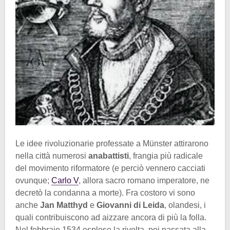
Le idee rivoluzionarie professate a Münster attirarono
nella città numerosi
anabattisti
, frangia più radicale
del movimento riformatore (e perciò vennero cacciati
ovunque;
Carlo V
, allora sacro romano imperatore, ne
decretò la condanna a morte). Fra costoro vi sono
anche
Jan Matthyd
e
Giovanni di Leida
, olandesi, i
quali contribuiscono ad aizzare ancora di più la folla.
Nel febbraio 1534 esplose la rivolta, poi passata alla