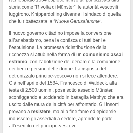
storia come “Rivolta di Münster”: le autorità vescovili
fuggirono, Knipperdolling divenne il sindaco di quella
che fu ribattezzata la “
Nuova Gerusalemme
“.
Il nuovo governo cittadino impose la conversione
all’anabattismo, pena la confisca di tutti beni e
l’espulsione. La promessa ridistribuzione della
ricchezza si attuò nella forma di un
comunismo assai
estremo
, con l’abolizione del denaro e la comunione
dei beni e persino delle donne. La risposta del
detronizzato principe-vescovo non si fece attendere.
Già nell’aprile del 1534, Francesco di Waldeck, alla
testa di 2.500 uomini, pose sotto assedio Münster,
sconfiggendo e uccidendo in battaglia Matthyd che era
uscito dalle mura della città per affrontarlo. Gli insorti
provano a
resis
t
ere
, ma alla fine fame ed epidemie
indussero gli assediati a cedere, aprendo le porte
all’esercito del principe-vescovo.