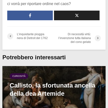
ci vorrà per riportare ordine nel caos?
L’inquietante pioggia
Di necessità virtù:
nera di Detroit del 1762
l’invenzione tutta italiana
del cono gelato
Potrebbero interessarti
CURIOSITÀ
Callisto, la sfortunata ancella
della dea Artemide