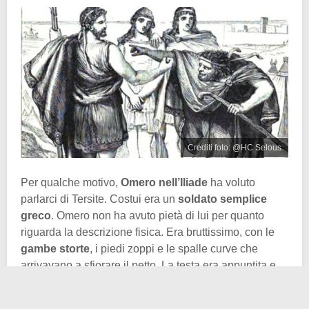
Crediti foto: @HC Selous
Per qualche motivo,
Omero nell’Iliade
ha voluto
parlarci di Tersite. Costui era un
soldato semplice
greco
. Omero non ha avuto pietà di lui per quanto
riguarda la descrizione fisica. Era bruttissimo, con le
gambe storte
, i piedi zoppi e le spalle curve che
arrivavano a sfiorare il petto. La testa era appuntita e
sormontata da ciuffi di capelli.