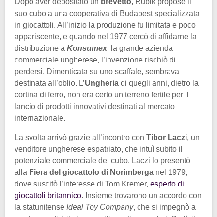
Dopo aver depositato un
brevetto
, Rubik propose il
suo cubo a una cooperativa di Budapest specializzata
in giocattoli. All’inizio la produzione fu limitata e poco
appariscente, e quando nel 1977 cercò di affidarne la
distribuzione a
Konsumex
, la grande azienda
commerciale ungherese, l’invenzione rischiò di
perdersi. Dimenticata su uno scaffale, sembrava
destinata all’oblio. L’
Ungheria
di quegli anni, dietro la
cortina di ferro, non era certo un terreno fertile per il
lancio di prodotti innovativi destinati al mercato
internazionale.
La svolta arrivò grazie all’incontro con
Tibor Laczi
, un
venditore ungherese espatriato, che intuì subito il
potenziale commerciale del cubo. Laczi lo presentò
alla
Fiera del giocattolo di Norimberga
nel 1979,
dove suscitò l’interesse di Tom Kremer,
esperto di
giocattoli britannico
. Insieme trovarono un accordo con
la statunitense
Ideal Toy Company
, che si impegnò a