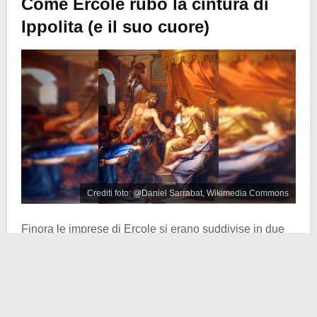
Come Ercole rubò la cintura di
Ippolita (e il suo cuore)
Crediti foto: @Daniel Sarrabat, Wikimedia Commons
Finora le imprese di Ercole si erano suddivise in due
macrocategorie:
uccidere un qualche mostro
che
seminava morte e distruzione, vedi il
Leone di Nemea
,
l’
Idra di Lerna
o gli
uccelli del Lago Stinfalo
e
rubare
un qualche animale
, più o meno pericoloso, vedi la
Cerva di Cerinea
, il
Cinghiale di Erimanto
o le Cavalle