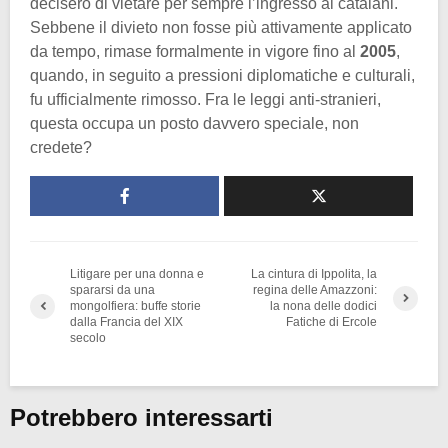
decisero di vietare per sempre l’ingresso ai catalani.
Sebbene il divieto non fosse più attivamente applicato
da tempo, rimase formalmente in vigore fino al
2005
,
quando, in seguito a pressioni diplomatiche e culturali,
fu ufficialmente rimosso. Fra le leggi anti-stranieri,
questa occupa un posto davvero speciale, non
credete?
Litigare per una donna e
La cintura di Ippolita, la
spararsi da una
regina delle Amazzoni:
mongolfiera: buffe storie
la nona delle dodici
dalla Francia del XIX
Fatiche di Ercole
secolo
Potrebbero interessarti