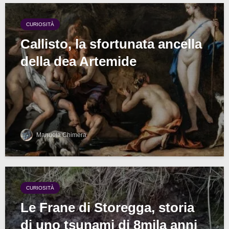
CURIOSITÀ
Callisto, la sfortunata ancella
della dea Artemide
Manuela Chimera
CURIOSITÀ
Le Frane di Storegga, storia
di uno tsunami di 8mila anni