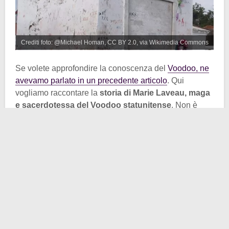
Crediti foto: @Michael Homan, CC BY 2.0, via Wikimedia Commons
Se volete approfondire la conoscenza del
Voodoo, ne
avevamo parlato in un precedente articolo
. Qui
vogliamo raccontare la
storia di Marie Laveau, maga
e sacerdotessa del Voodoo statunitense
. Non è
facile parlare della storia della sua vita perché, oltre a
esserci poche informazioni certe, diverse sue figlie
portavano il suo stesso nome e spesso le informazioni
in merito sono confuse (soprattutto per le
sovrapposizioni con la figlia Marie Laveau II). Diciamo
che col Voodoo e col marketing Marie se la cavava
egregiamente, un po’ meno con la fantasia per i nomi
della prole.
Marie Laveau
nacque nel quartiere del Vieux Carré