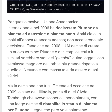
Crediti foto: @Lunar and Planetary Institute from Houston, TX, USA,
CC BY 2.0, via Wikimedia Commons
Per questo motivo l’Unione Astronomica
Internazionale nel 2006 ha
declassato Plutone da
pianeta ad asteroide o pianeta nano
. Apriti cielo: in
molti all’epoca (e ancora adesso) non accettarono tale
decisione. Tanto che nel 2008 l’UAI decise di creare
un nuovo termine: Plutone e altri corpi celesti a lui
similari sarebbero stati dei
“plutoidi”
, quindi oggetti con
semiasse maggiore dell’orbita più grande rispetto a
quello di Nettuno e con massa tale da essere quasi
sferici.
Ma la decisione non fu sufficiente ed ecco che nel
2009 lo stato dell’
Illinois
, patria di quel Clyde
Tombaugh che aveva scoperto il nono pianeta, con
una legge decise di
ristabilire lo status di pianeta
per Plutone
. Legge che però vale solamente