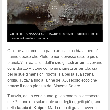
Crediti foto: @NASA/JHUAPL/SwRI/Ross Beyer , Pubblico dominio,
tramite Wikimedia Commons
Ora che abbiamo una panoramica più chiara, perché
hanno deciso che Plutone non dovesse essere più un
pianeta? In realtà sin dall’inizio gli
astronomi
avevano
considerato Plutone come un
pianeta anomalo
, sia
per le sue dimensioni ridotte, sia per la sua strana
orbita. Tuttavia fino alla fine del XX secolo ecco che
rimase il nono pianeta del Sistema Solare.
Tuttavia, ad un certo punto, gli astronomi si accorsero
che Plutone era solamente uno degli oggetti più grandi
della
fascia di Kuiper
. Ma il colpo di grazia avvenne