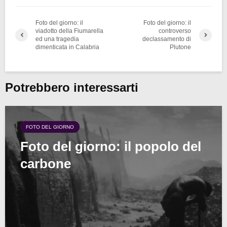
Foto del giorno: il
Foto del giorno: il
viadotto della Fiumarella
controverso
ed una tragedia
declassamento di
dimenticata in Calabria
Plutone
Potrebbero interessarti
FOTO DEL GIORNO
Foto del giorno: il popolo del
carbone