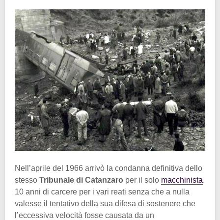
Nell’aprile del 1966 arrivò la condanna definitiva dello
stesso
Tribunale di Catanzaro
per il solo
macchinista
.
10 anni di carcere per i vari reati senza che a nulla
valesse il tentativo della sua difesa di sostenere che
l’eccessiva velocità fosse causata da un