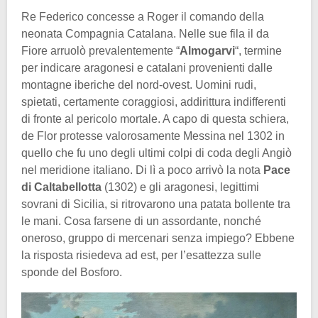
Re Federico concesse a Roger il comando della
neonata Compagnia Catalana. Nelle sue fila il da
Fiore arruolò prevalentemente “
Almogarvi
“, termine
per indicare aragonesi e catalani provenienti dalle
montagne iberiche del nord-ovest. Uomini rudi,
spietati, certamente coraggiosi, addirittura indifferenti
di fronte al pericolo mortale. A capo di questa schiera,
de Flor protesse valorosamente Messina nel 1302 in
quello che fu uno degli ultimi colpi di coda degli Angiò
nel meridione italiano. Di lì a poco arrivò la nota
Pace
di Caltabellotta
(1302) e gli aragonesi, legittimi
sovrani di Sicilia, si ritrovarono una patata bollente tra
le mani. Cosa farsene di un assordante, nonché
oneroso, gruppo di mercenari senza impiego? Ebbene
la risposta risiedeva ad est, per l’esattezza sulle
sponde del Bosforo.