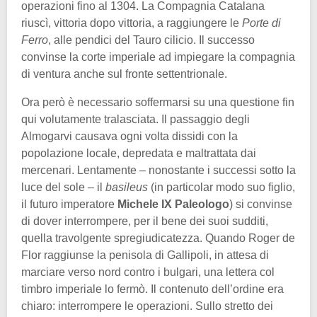
operazioni fino al 1304. La Compagnia Catalana
riuscì, vittoria dopo vittoria, a raggiungere le
Porte di
Ferro
, alle pendici del Tauro cilicio. Il successo
convinse la corte imperiale ad impiegare la compagnia
di ventura anche sul fronte settentrionale.
Ora però è necessario soffermarsi su una questione fin
qui volutamente tralasciata. Il passaggio degli
Almogarvi causava ogni volta dissidi con la
popolazione locale, depredata e maltrattata dai
mercenari. Lentamente – nonostante i successi sotto la
luce del sole – il
basileus
(in particolar modo suo figlio,
il futuro imperatore
Michele IX Paleologo
) si convinse
di dover interrompere, per il bene dei suoi sudditi,
quella travolgente spregiudicatezza. Quando Roger de
Flor raggiunse la penisola di Gallipoli, in attesa di
marciare verso nord contro i bulgari, una lettera col
timbro imperiale lo fermò. Il contenuto dell’ordine era
chiaro: interrompere le operazioni. Sullo stretto dei