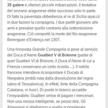
35 galere
e ulteriori piccole imbarcazioni. Il tentativo
del sovrano aragonese ebbe successo solo in parte.
Di fatto la paventata obbedienza al re di Sicilia spaccò
in due fazioni la compagnia. I due partiti giunsero alle
armi e prevalse quello contrario alla sottomissione
aragonese. Ciò comportò la morte del filo-aragonese
Berenguer d’Entença nel 1307.
Una rinnovata
Grande Compagnia
si pose al servizio
del Duca d’Atene
Gualtieri V di Brienne
(padre di
quel Gualtieri VI di Brienne, il
Duca d’Atene
di cui a
Firenze conservano un certo ricordo…). Il nobile
francese intendeva riconquistare il Ducato di
Neopatria (entità nata dalla dissoluzione del regno
latino di Tessalonica). In effetti, forte della Compagnia
Catalana, vi riuscì. Di punto in bianco accadde
l’irreparabile: Gualtieri smise di pagare i mercenari.
Non una mossa intelligente, se posso dire. Gli
Almogarvi si ribellarono a quella sconsiderata