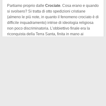
Partiamo proprio dalle
Crociate
. Cosa erano e quando
si svolsero? Si tratta di otto spedizioni cristiane
(almeno le più note, in quanto il fenomeno crociato è di
difficile inquadramento) intrise di ideologia religiosa
non poco discriminatoria. L’obbiettivo finale era la
riconquista della Terra Santa, finita in mano ai
musulmani dopo la loro
spettacolare e velocissima
espansione
. Per quanto riguarda la durata cronologica
dell’evento in questione, le date canoniche sono 1099
e 1291.
L’ultima data ricorda la caduta di
San Giovanni d’Acri
,
ultima roccaforte cristiana, l’altra invece è la data della
prima crociata. Tornando all’argomento principale,
sappiamo da fonti iconografiche e fonti scritte, che le
donne vi parteciparono attivamente (
cosa dire invece
degli infanti pellegrini? Esiste un articolo a riguardo
).
Molta iconografia medievale rappresenta infatti delle
donne combattenti, dal V al XV secolo d.C.