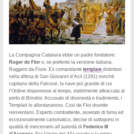
La Compagnia Catalana ebbe un padre fondatore:
Roger de Flor
o, se preferite la versione italiana,
Ruggero da Fiore. Ex comandante
templare
distintosi
nella difesa di San Giovanni d’Acri (1291) nonché
capitano della
Falcone
, la nave più grande di cui
l’Ordine disponesse al tempo, stabilmente attraccata al
porto di Brindisi. Accusato di disonestà e tradimento, i
Templari lo allontanarono. Così de Flor dovette
reinventarsi. Esperto combattente, assetato di fama ed
eccezionalmente carismatico, decise di sottoporsi in
qualità di mercenario all’autorità di
Federico III
d’Aragona
. Era l’inizio del XIV secolo e la prima