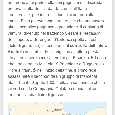
entrarono a far parte della compagnia molti diseredati,
prelevati dalla Sicilia, dai Balcani, dall’Italia
continentale; persino reietti turchi si unirono alla
causa. Essa poteva avanzare pretese che andassero
oltre il semplice pagamento pecuniario. Il capitano di
ventura (divenuto nel frattempo Cesare e
megadux
dell’impero; a Berenguer d’Entença spettò altresì il
titolo di granduca) chiese perciò
il controllo dell’intera
Anatolia
in cambio dei servigi fino ad allora prestati.
Un affronto senza mezzi termini per Bisanzio. Ed ecco
che una cena tra Michele IX Paleologo e Ruggero da
Fiore si tramutò nell’inizio della fine. Il primo fece
assassinare il secondo da un gruppo di mercenari
alani. Era il 30 aprile 1305. Tuttavia se pensate che la
vicenda della Compagnia Catalana muoia col suo
creatore, vi sbagliate di grosso.