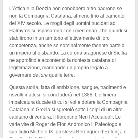
L’Attica e la Beozia non conobbero altro padrone se
non la Compagnia Catalana, almeno fino al tramonto
del XIV secolo. Le mogli degli uomini trucidati ad
Halmyros si risposarono con i mercenari, che quindi si
stabilirono in un territorio effettivamente di loro
competenza, anche se nominalmente facente parte di
un impero allo sbando. La corona aragonese di Sicilia
ne approfittò e accontentò la richiesta catalana di
legittimazione, mandando un proprio legato a
governare
de iure
quelle terre.
Questa storia, fatta di ambizione, sangue, tradimenti e
risvolti inattesi, si concluderà nel 1388. L’effimera
impalcatura ducale di cui si volle dotare la Compagnia
Catalana in Grecia si sgretolò sotto i colpi di un altro
capitano di ventura, il fiorentino Neri I Acciaiuoli. Le
varie vite di Roger de Flor, Andronico II Paleologo e
suo figlio Michele IX, gli stessi Berenguer d’Entença e