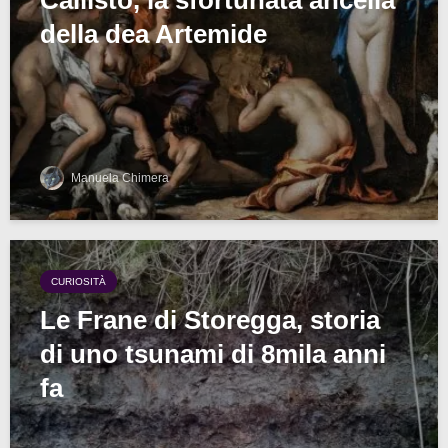
della dea Artemide
Manuela Chimera
CURIOSITÀ
Le Frane di Storegga, storia
di uno tsunami di 8mila anni
fa