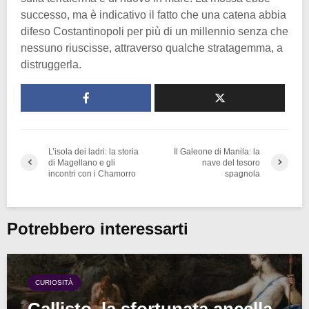
successo, ma è indicativo il fatto che una catena abbia
difeso Costantinopoli per più di un millennio senza che
nessuno riuscisse, attraverso qualche stratagemma, a
distruggerla.
L’isola dei ladri: la storia
Il Galeone di Manila: la
di Magellano e gli
nave del tesoro
incontri con i Chamorro
spagnola
Potrebbero interessarti
CURIOSITÀ
Callisto, la sfortunata ancella