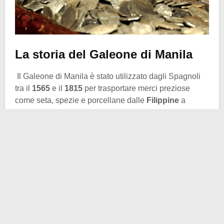
La storia del Galeone di Manila
Il Galeone di Manila è stato utilizzato dagli Spagnoli
tra il
1565
e il
1815
per trasportare merci preziose
come seta, spezie e porcellane dalle
Filippine
a
Acapulco
, in
Messico
, e altri materiali preziosi estratti
dalle Americhe fino alla Spagna.
Le navi galeoni tornavano ogni anno nelle Filippine
cariche d’argento per acquistare altre merci per il
viaggio successivo. A differenza di altre navi, come
quelle dell’Impero portoghese che utilizzavano la rotta
commerciale del Capo di
Buona Speranza
intorno
alla punta dell’Africa meridionale, gli Spagnoli
preferivano inviare le loro navi verso est verso le