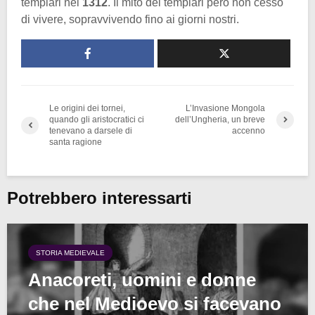
templari nel
1312
. Il mito dei templari però non cessò
di vivere, sopravvivendo fino ai giorni nostri.
Le origini dei tornei,
L’Invasione Mongola
quando gli aristocratici ci
dell’Ungheria, un breve
tenevano a darsele di
accenno
santa ragione
Potrebbero interessarti
STORIA MEDIEVALE
Anacoreti, uomini e donne
che nel Medioevo si facevano