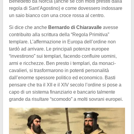
Benedetto da Norcia (anche se con molti prestiti dalla
regola di Sant’Agostino) e come dovessero indossare
un saio bianco con una croce rossa al centro.
Si dice che anche
Bernardo di Chiaravalle
avesse
contribuito alla scrittura della “Regola Primitiva”
templare. L’affermazione in Europa dell’ordine non
tardò ad arrivare. Le principali potenze europee
“investirono” sui templari, facendo confluire uomini,
armi e ricchezze. Ben presto i templari, da monaci-
cavalieri, si trasformarono in potenti personalità
dall’enorme spessore politico ed economico. Basti
pensare che tra il XII e il XIV secolo l’ordine si pose a
capo di un sistema finanziario e bancario talmente
grande da risultare “scomodo” a molti sovrani europei.