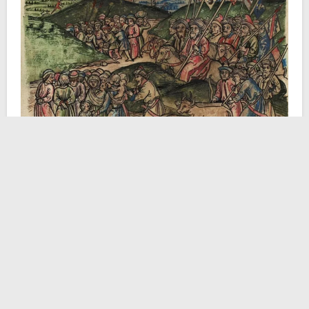
L’invasione iniziò tra l’estate e l’autunno del
1241
, ma
già alla fine di marzo del
1242
i Mongoli iniziarono a
ritirarsi. Il grande Khan era appena morto e gli storici
hanno pensato che fosse questa la ragione di una
ritirata tanto frettolosa. Infatti, i principi di sangue
avrebbero dovuto presiedere i rituali per l’elezione del
nuovo sovrano.