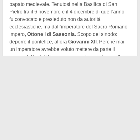
papato medievale. Tenutosi nella Basilica di San
Pietro tra il 6 novembre e il 4 dicembre di quell’anno,
fu convocato e presieduto non da autorità
ecclesiastiche, ma dall’imperatore del Sacro Romano
Impero,
Ottone I di Sassonia
. Scopo del sinodo:
deporre il pontefice, allora
Giovanni XII
. Perché mai
un imperatore avrebbe voluto mettere da parte il
vicario di Cristo? L’accusa imperiale risiedeva nella
“condotta immorale” reiterata dal papa dei Conti di
Tuscolo. Ma poi si spaziava, perché dentro vi erano
abuso di potere, inezia spirituale, tradimento nei
confronti dell’autorità imperiale. Un bel quadretto che,
se ci seguite da tanto tempo, riassunsi con
un
bell’aforisma estratto da Aldo, Giovanni e Giacomo…
L’evento, descritto in modo vivido da
Liutprando di
Cremona
, ambasciatore e cronista alla corte
ottoniana, si colloca in un’epoca di profonda
decadenza del papato, nota nella storiografia come