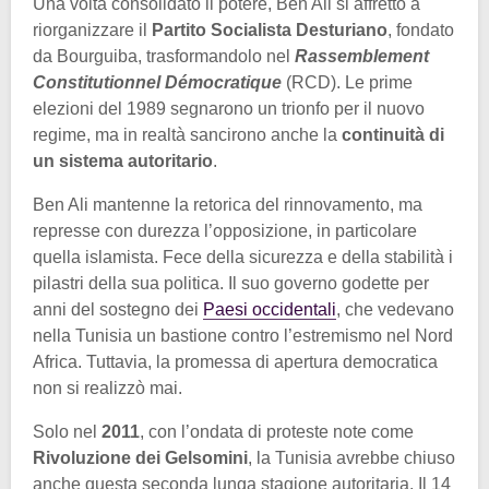
Una volta consolidato il potere, Ben Ali si affrettò a
riorganizzare il
Partito Socialista Desturiano
, fondato
da Bourguiba, trasformandolo nel
Rassemblement
Constitutionnel Démocratique
(RCD). Le prime
elezioni del 1989 segnarono un trionfo per il nuovo
regime, ma in realtà sancirono anche la
continuità di
un sistema autoritario
.
Ben Ali mantenne la retorica del rinnovamento, ma
represse con durezza l’opposizione, in particolare
quella islamista. Fece della sicurezza e della stabilità i
pilastri della sua politica. Il suo governo godette per
anni del sostegno dei
Paesi occidentali
, che vedevano
nella Tunisia un bastione contro l’estremismo nel Nord
Africa. Tuttavia, la promessa di apertura democratica
non si realizzò mai.
Solo nel
2011
, con l’ondata di proteste note come
Rivoluzione dei Gelsomini
, la Tunisia avrebbe chiuso
anche questa seconda lunga stagione autoritaria. Il 14