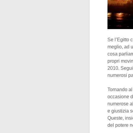
Se l’Egitto 
meglio, ad 
cosa parliam
propri movim
2010. Seguiro
numerosi pae
Tornando al
occasione de
numerose alt
e giustizia s
Queste, insi
del potere n