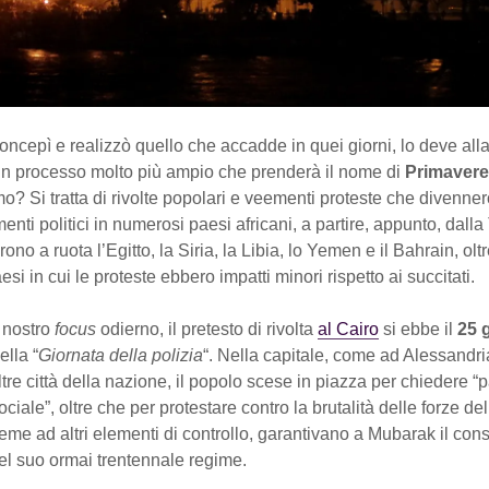
concepì e realizzò quello che accadde in quei giorni, lo deve all
un processo molto più ampio che prenderà il nome di
Primavere
o? Si tratta di rivolte popolari e veementi proteste che divenner
enti politici in numerosi paesi africani, a partire, appunto, dalla
no a ruota l’Egitto, la Siria, la Libia, lo Yemen e il Bahrain, olt
si in cui le proteste ebbero impatti minori rispetto ai succitati.
 nostro
focus
odierno, il pretesto di rivolta
al Cairo
si ebbe il
25 
lla “
Giornata della polizia
“. Nella capitale, come ad Alessandri
re città della nazione, il popolo scese in piazza per chiedere “p
ociale”, oltre che per protestare contro la brutalità delle forze del
eme ad altri elementi di controllo, garantivano a Mubarak il co
el suo ormai trentennale regime.