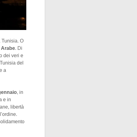
a Tunisia. O
 Arabe
. Di
o dei veri e
 Tunisia del
re a
gennaio
, in
a e in
ane, libertà
l’ordine.
nsolidamento