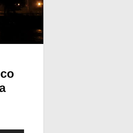
oco
la