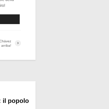
iro!
 Chávez
 arriba!
 il popolo