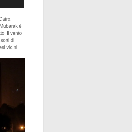
Cairo,
i Mubarak è
o. Il vento
orti di
i vicini.