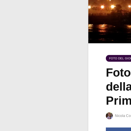
FOTO DEL GI
Foto
dell
Prim
Nicola Co