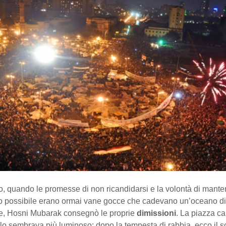
io, quando le promesse di non ricandidarsi e la volontà di mante
ngo possibile erano ormai vane gocce che cadevano un’oceano di
e, Hosni Mubarak consegnò le proprie
dimissioni
. La piazza c
elo sembrava più luminoso: dopo la tempesta di rabbia, ecco il s