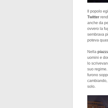
Il popolo e
Twitter
rend
anche da pe
ovvero la fu
sembrava più
poteva quasi
Nella
piazz
uomini e don
lo scrivevan
suo regime. 
furono soppr
cambiando, q
solo.