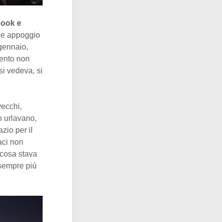
ook e
 e appoggio
gennaio,
mento non
si vedeva, si
vecchi,
o urlavano,
zio per il
aci non
lcosa stava
 sempre più