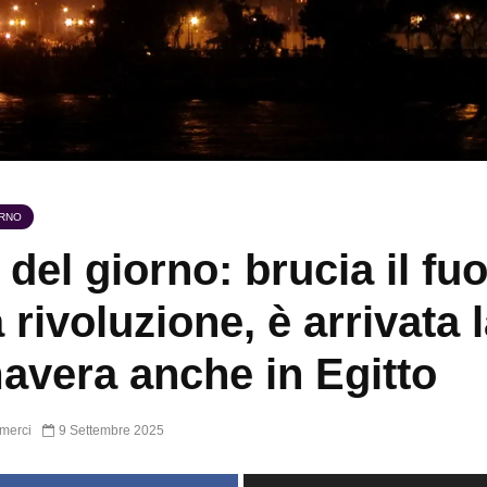
ORNO
 del giorno: brucia il fu
a rivoluzione, è arrivata 
avera anche in Egitto
merci
9 Settembre 2025