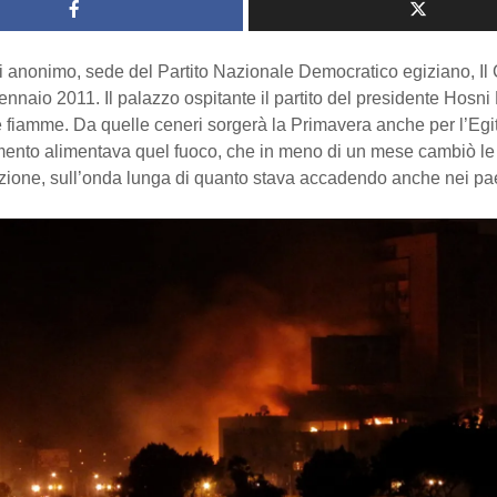
i anonimo, sede del Partito Nazionale Democratico egiziano, Il 
gennaio 2011. Il palazzo ospitante il partito del presidente Hosn
e fiamme. Da quelle ceneri sorgerà la Primavera anche per l’Egitt
ento alimentava quel fuoco, che in meno di un mese cambiò le s
zione, sull’onda lunga di quanto stava accadendo anche nei paes