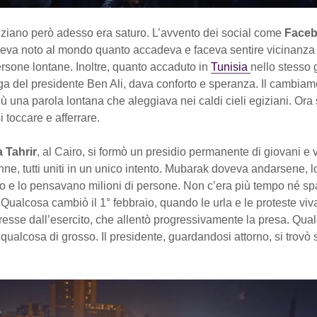
giziano però adesso era saturo. L’avvento dei social come
Faceb
eva noto al mondo quanto accadeva e faceva sentire vicinanza
rsone lontane. Inoltre, quanto accaduto in
Tunisia
nello stesso 
ga del presidente Ben Ali, dava conforto e speranza. Il cambia
 una parola lontana che aleggiava nei caldi cieli egiziani. Ora 
 toccare e afferrare.
a Tahrir
, al Cairo, si formò un presidio permanente di giovani e 
ne, tutti uniti in un unico intento. Mubarak doveva andarsene, l
o e lo pensavano milioni di persone. Non c’era più tempo né spa
Qualcosa cambiò il 1° febbraio, quando le urla e le proteste viv
esse dall’esercito, che allentò progressivamente la presa. Qua
ualcosa di grosso. Il presidente, guardandosi attorno, si trovò