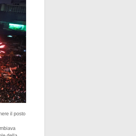
nere il posto
ambiava
ole della