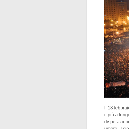
Il 18 febbra
il più a lu
disperazion
umore, il ci