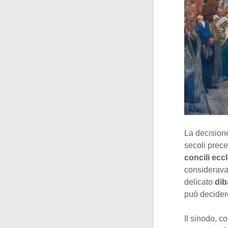
La decisione
secoli prece
concili eccl
considerava
delicato
dib
può decidere
Il sinodo, c