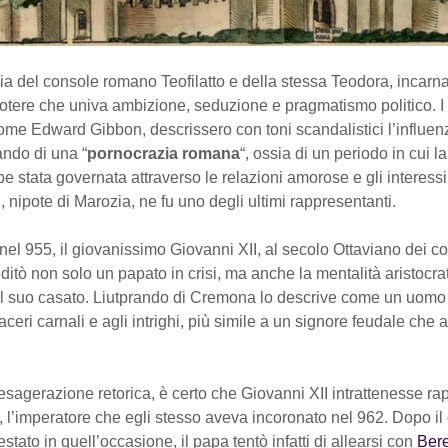
lia del console romano Teofilatto e della stessa Teodora, incar
otere che univa ambizione, seduzione e pragmatismo politico. I 
come Edward Gibbon, descrissero con toni scandalistici l’influen
ando di una “
pornocrazia romana
“, ossia di un periodo in cui l
 stata governata attraverso le relazioni amorose e gli interessi 
, nipote di Marozia, ne fu uno degli ultimi rappresentanti.
nel 955, il giovanissimo Giovanni XII, al secolo Ottaviano dei con
ditò non solo un papato in crisi, ma anche la mentalità aristocra
el suo casato. Liutprando di Cremona lo descrive come un uomo 
iaceri carnali e agli intrighi, più simile a un signore feudale che 
l’esagerazione retorica, è certo che Giovanni XII intrattenesse rap
, l’imperatore che egli stesso aveva incoronato nel 962. Dopo i
estato in quell’occasione, il papa tentò infatti di allearsi con
Bere