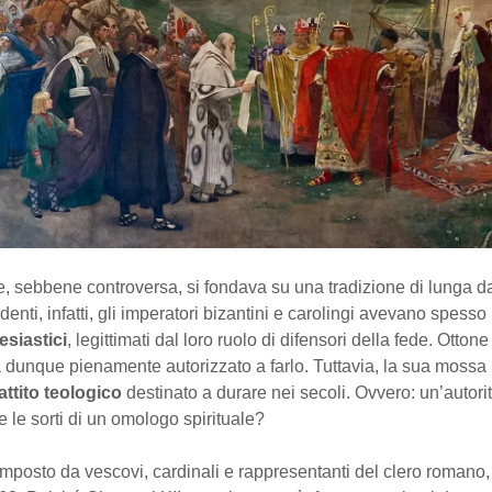
, sebbene controversa, si fondava su una tradizione di lunga d
denti, infatti, gli imperatori bizantini e carolingi avevano spesso
esiastici
, legittimati dal loro ruolo di difensori della fede. Ottone
 dunque pienamente autorizzato a farlo. Tuttavia, la sua mossa
attito teologico
destinato a durare nei secoli. Ovvero: un’autori
 le sorti di un omologo spirituale?
omposto da vescovi, cardinali e rappresentanti del clero romano, s