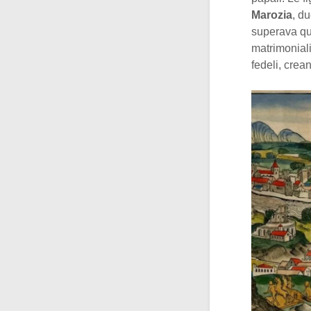
Marozia
, d
superava que
matrimoniali
fedeli, crea