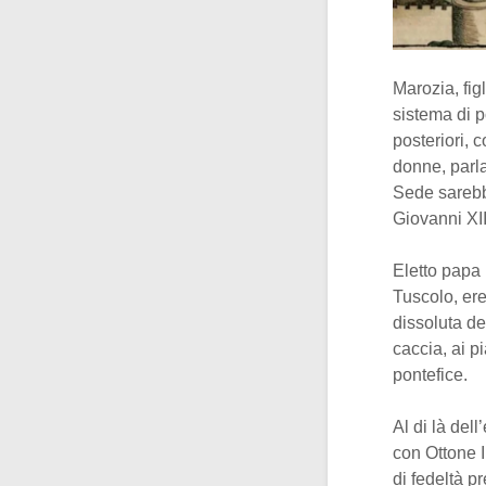
Marozia, fig
sistema di p
posteriori, 
donne, parl
Sede sarebbe
Giovanni XII
Eletto papa 
Tuscolo, ere
dissoluta d
caccia, ai p
pontefice.
Al di là del
con Ottone I
di fedeltà pr