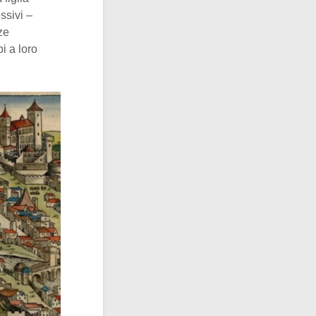
ssivi –
ze
i a loro