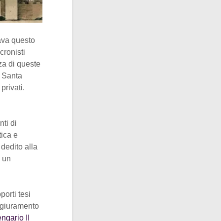
nava questo
cronisti
za di queste
a Santa
privati.
ti di
tica e
dedito alla
a un
porti tesi
l giuramento
ngario II