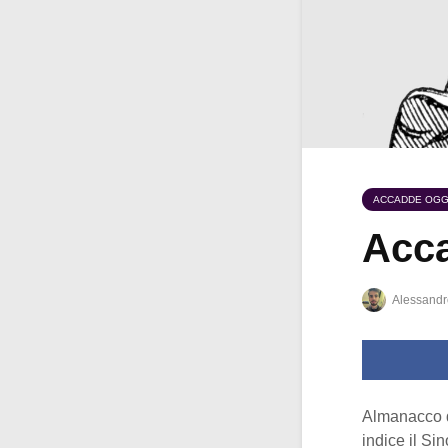
ACCADDE OGG
Acca
Alessandr
Almanacco 
indice il S