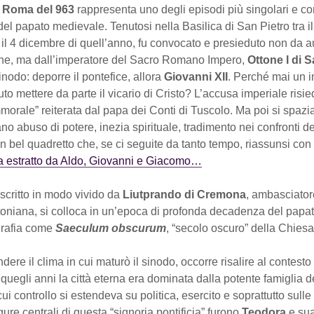
 Roma del 963
rappresenta uno degli episodi più singolari e co
 del papato medievale. Tenutosi nella Basilica di San Pietro tra il
l 4 dicembre di quell’anno, fu convocato e presieduto non da au
che, ma dall’imperatore del Sacro Romano Impero,
Ottone I di 
nodo: deporre il pontefice, allora
Giovanni XII
. Perché mai un 
to mettere da parte il vicario di Cristo? L’accusa imperiale risi
morale” reiterata dal papa dei Conti di Tuscolo. Ma poi si spazi
ano abuso di potere, inezia spirituale, tradimento nei confronti de
n bel quadretto che, se ci seguite da tanto tempo, riassunsi con
ma estratto da Aldo, Giovanni e Giacomo…
scritto in modo vivido da
Liutprando di Cremona
, ambasciator
ttoniana, si colloca in un’epoca di profonda decadenza del papat
ografia come
Saeculum obscurum
, “secolo oscuro” della Chiesa
ere il clima in cui maturò il sinodo, occorre risalire al contest
 quegli anni la città eterna era dominata dalla potente famiglia 
l cui controllo si estendeva su politica, esercito e soprattutto sulle
igure centrali di questa “signoria pontificia” furono
Teodora
e sua