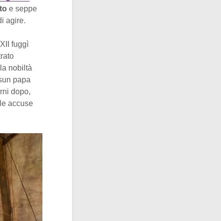
nto
e seppe
i agire.
II fuggì
trato
la nobiltà
ssun papa
rni dopo,
le accuse