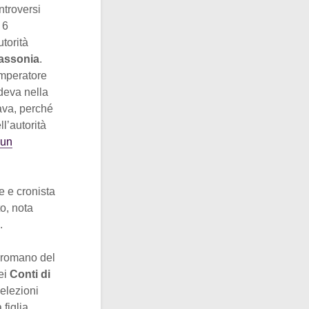
ntroversi
 6
torità
Sassonia
.
imperatore
edeva nella
ava, perché
ll’autorità
un
e e cronista
o, nota
.
o romano del
dei
Conti di
 elezioni
 figlia