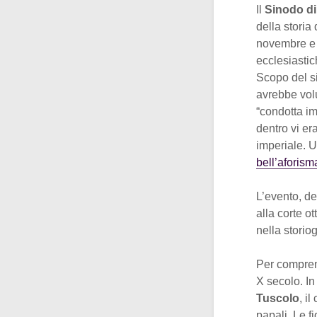
Il
Sinodo di
della storia
novembre e i
ecclesiasti
Scopo del si
avrebbe volu
“condotta im
dentro vi er
imperiale. U
bell’aforis
L’evento, de
alla corte o
nella stori
Per comprend
X secolo. In
Tuscolo
, i
papali. Le f