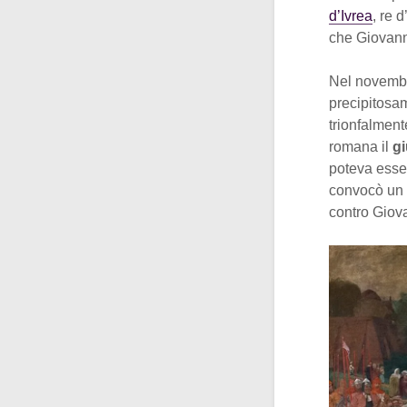
d’Ivrea
, re 
che Giovanni
Nel novembr
precipitosam
trionfalmente
romana il
gi
poteva esser
convocò un 
contro Giova