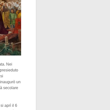
ata. Nei
 presieduto
 si
 inaugurò un
tà secolare
i aprì il 6