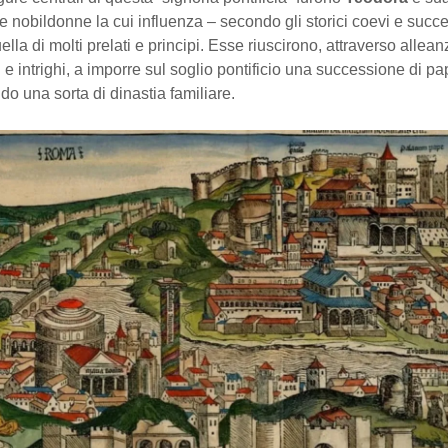
ue nobildonne la cui influenza – secondo gli storici coevi e succe
lla di molti prelati e principi. Esse riuscirono, attraverso allean
 e intrighi, a imporre sul soglio pontificio una successione di pap
ndo una sorta di dinastia familiare.