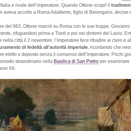
d’Italia e rivale dell’imperatore. Quando Ottone scoprì il
tradime
 aveva accolto a Roma Adalberto, figlio di Berengario, decise d
e del 963, Ottone marciò su Roma con le sue truppe. Giovanni X
ente, rifugiandosi prima a Tivoli e poi nei dintorni del Lazio. En
 nella città il 2 novembre, l’imperatore fece ribadire al clero e al
uramento di fedeltà all’autorità imperiale
, ricordando che ne
e eletto o deposto senza il consenso dell’imperatore. Pochi gio
sinodo straordinario nella
Basilica di San Pietro
per esaminare 
nni XII.